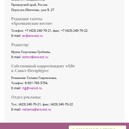
Приморский край
,
Россия
.
Переулок Шевченко
, дом 9, 27
Редакция газеты
«
Арсеньевские вести
»:
Телефон:
+7 (423) 240-70-21
, факс:
+7 (423) 240-70-22
E-mail:
av@arsvest.ru
Редактор:
Ирина Георгиевна Гребнёва,
E-mail:
editor@arsvest.ru
Собственный корреспондент «АВ»
в Санкт-Петербурге:
Романенко Татьяна Гаврииловна,
Телефон: 8-921-765-5754,
E-mail:
rtg@narod.ru
Отдел рекламы:
Тел.: (423) 240-70-21, факс: (423) 240-70-22
E-mail:
reklama@arsvest.ru