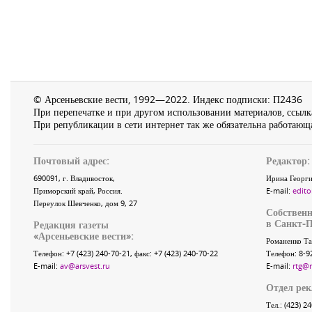
© Арсеньевские вести, 1992—2022. Индекс подписки: П2436
При перепечатке и при другом использовании материалов, ссылка
При републикации в сети интернет так же обязательна работающа
Почтовый адрес:
Редактор:
690091
, г.
Владивосток
,
Ирина Георги
Приморский край
,
Россия
.
E-mail:
edito
Переулок Шевченко
, дом 9, 27
Собственн
в Санкт-П
Редакция газеты
«
Арсеньевские вести
»:
Романенко Та
Телефон:
+7 (423) 240-70-21
, факс:
+7 (423) 240-70-22
Телефон: 8-9
E-mail:
av@arsvest.ru
E-mail:
rtg@
Отдел ре
Тел.: (423) 2