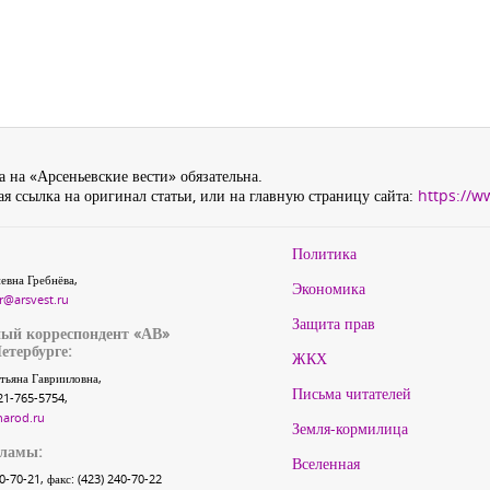
 на «Арсеньевские вести» обязательна.
я ссылка на оригинал статьи, или на главную страницу сайта:
https://w
Политика
евна Гребнёва,
Экономика
r@arsvest.ru
Защита прав
ый корреспондент «АВ»
етербурге:
ЖКХ
тьяна Гаврииловна,
Письма читателей
21-765-5754,
narod.ru
Земля-кормилица
кламы:
Вселенная
40-70-21, факс: (423) 240-70-22