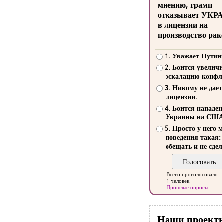
мнению, трамп
отказывает УКР
в лицензии на
производство рак
1. Уважает Путин
2. Боится увелич
эскалацию конфл
3. Никому не дает
лицензии.
4. Боится нападе
Украины на СШ
5. Просто у него 
поведения такая:
обещать и не сдел
Всего проголосовало
1 человек
Прошлые опросы
Наши проект