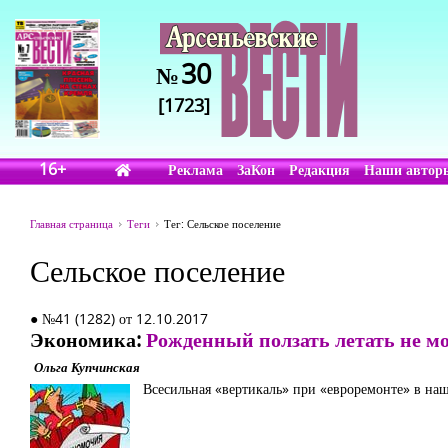
30
№
[1723]
16+
Реклама
ЗаКон
Редакция
Наши автор
Главная страница
Теги
Тег: Сельское поселение
Сельское поселение
● №41 (1282) от 12.10.2017
Экономика:
Рожденный ползать летать не м
Ольга Купчинская
Всесильная «вертикаль» при «евроремонте» в на