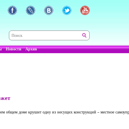
ы
Новости
Архив
ожет
шем общем доме крушит одну из несущих конструкций – местное самоуп