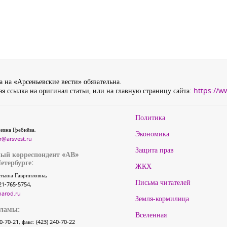
 на «Арсеньевские вести» обязательна.
я ссылка на оригинал статьи, или на главную страницу сайта:
https://w
Политика
евна Гребнёва,
Экономика
r@arsvest.ru
Защита прав
ый корреспондент «АВ»
етербурге:
ЖКХ
тьяна Гаврииловна,
Письма читателей
21-765-5754,
narod.ru
Земля-кормилица
кламы:
Вселенная
40-70-21, факс: (423) 240-70-22