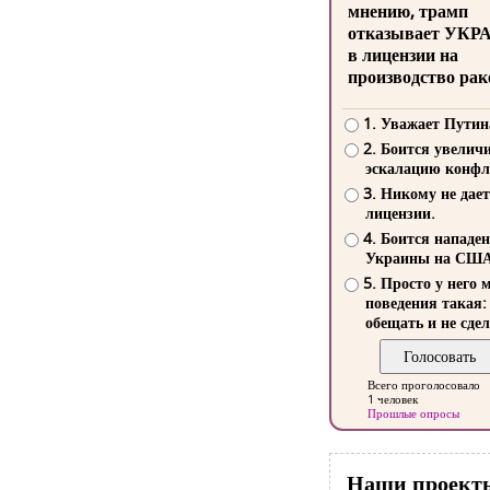
мнению, трамп
отказывает УКР
в лицензии на
производство рак
1. Уважает Путин
2. Боится увелич
эскалацию конфл
3. Никому не дает
лицензии.
4. Боится нападе
Украины на СШ
5. Просто у него 
поведения такая:
обещать и не сдел
Всего проголосовало
1 человек
Прошлые опросы
Наши проект