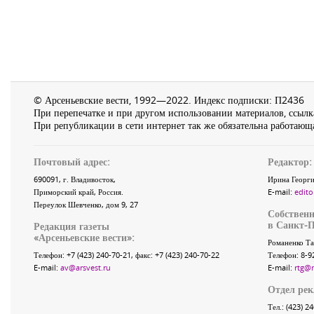
© Арсеньевские вести, 1992—2022. Индекс подписки: П2436
При перепечатке и при другом использовании материалов, ссылка
При републикации в сети интернет так же обязательна работающа
Почтовый адрес:
Редактор:
690091
, г.
Владивосток
,
Ирина Георги
Приморский край
,
Россия
.
E-mail:
edito
Переулок Шевченко
, дом 9, 27
Собственн
в Санкт-П
Редакция газеты
«
Арсеньевские вести
»:
Романенко Та
Телефон:
+7 (423) 240-70-21
, факс:
+7 (423) 240-70-22
Телефон: 8-9
E-mail:
av@arsvest.ru
E-mail:
rtg@
Отдел ре
Тел.: (423) 2