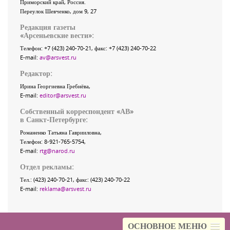
Приморский край
,
Россия
.
Переулок Шевченко
, дом 9, 27
Редакция газеты
«
Арсеньевские вести
»:
Телефон:
+7 (423) 240-70-21
, факс:
+7 (423) 240-70-22
E-mail:
av@arsvest.ru
Редактор:
Ирина Георгиевна Гребнёва,
E-mail:
editor@arsvest.ru
Собственный корреспондент «АВ»
в Санкт-Петербурге:
Романенко Татьяна Гаврииловна,
Телефон: 8-921-765-5754,
E-mail:
rtg@narod.ru
Отдел рекламы:
Тел.: (423) 240-70-21, факс: (423) 240-70-22
E-mail:
reklama@arsvest.ru
ОСНОВНОЕ МЕНЮ