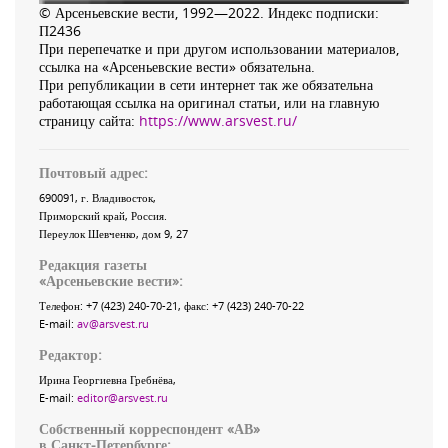
© Арсеньевские вести, 1992—2022. Индекс подписки:
П2436
При перепечатке и при другом использовании материалов,
ссылка на «Арсеньевские вести» обязательна.
При републикации в сети интернет так же обязательна
работающая ссылка на оригинал статьи, или на главную
страницу сайта:
https://www.arsvest.ru/
Почтовый адрес:
690091
, г.
Владивосток
,
Приморский край
,
Россия
.
Переулок Шевченко
, дом 9, 27
Редакция газеты
«
Арсеньевские вести
»:
Телефон:
+7 (423) 240-70-21
, факс:
+7 (423) 240-70-22
E-mail:
av@arsvest.ru
Редактор:
Ирина Георгиевна Гребнёва,
E-mail:
editor@arsvest.ru
Собственный корреспондент «АВ»
в Санкт-Петербурге: