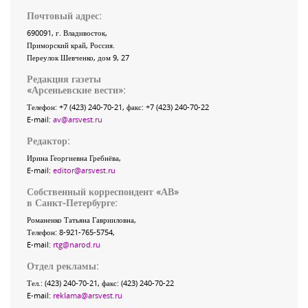
Почтовый адрес:
690091
, г.
Владивосток
,
Приморский край
,
Россия
.
Переулок Шевченко
, дом 9, 27
Редакция газеты
«
Арсеньевские вести
»:
Телефон:
+7 (423) 240-70-21
, факс:
+7 (423) 240-70-22
E-mail:
av@arsvest.ru
Редактор:
Ирина Георгиевна Гребнёва,
E-mail:
editor@arsvest.ru
Собственный корреспондент «АВ»
в Санкт-Петербурге:
Романенко Татьяна Гаврииловна,
Телефон: 8-921-765-5754,
E-mail:
rtg@narod.ru
Отдел рекламы:
Тел.: (423) 240-70-21, факс: (423) 240-70-22
E-mail:
reklama@arsvest.ru