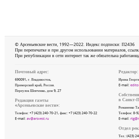
© Арсеньевские вести, 1992—2022. Индекс подписки: П2436
При перепечатке и при другом использовании материалов, ссылка
При републикации в сети интернет так же обязательна работающа
Почтовый адрес:
Редактор:
690091
, г.
Владивосток
,
Ирина Георги
Приморский край
,
Россия
.
E-mail:
edito
Переулок Шевченко
, дом 9, 27
Собственн
в Санкт-П
Редакция газеты
«
Арсеньевские вести
»:
Романенко Та
Телефон:
+7 (423) 240-70-21
, факс:
+7 (423) 240-70-22
Телефон: 8-9
E-mail:
av@arsvest.ru
E-mail:
rtg@
Отдел ре
Тел.: (423) 2