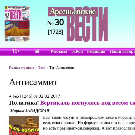
30
№
[1723]
16+
Реклама
ЗаКон
Редакция
Наши автор
Главная страница
Теги
Тег: Антисаммит
Антисаммит
● №5 (1246) от 02.02.2017
Политика:
Вертикаль погнулась под весом с
Марина ЗАВАДСКАЯ
Был такой лозунг в позапрошлом веке в России: 
ведь века прошло. Но формула жива и в наше врем
но есть президент-самодержец. А вот православие 