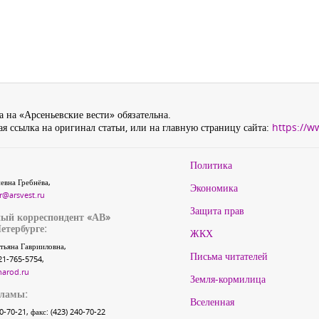
 на «Арсеньевские вести» обязательна.
я ссылка на оригинал статьи, или на главную страницу сайта:
https://w
Политика
евна Гребнёва,
Экономика
r@arsvest.ru
Защита прав
ый корреспондент «АВ»
етербурге:
ЖКХ
тьяна Гаврииловна,
Письма читателей
21-765-5754,
narod.ru
Земля-кормилица
кламы:
Вселенная
40-70-21, факс: (423) 240-70-22