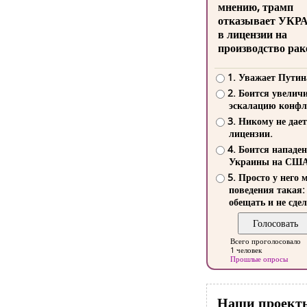
мнению, трамп
отказывает УКР
в лицензии на
производство рак
1. Уважает Путин
2. Боится увелич
эскалацию конфл
3. Никому не дает
лицензии.
4. Боится нападе
Украины на СШ
5. Просто у него 
поведения такая:
обещать и не сдел
Всего проголосовало
1 человек
Прошлые опросы
Наши проект