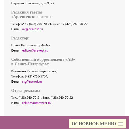
Переулок Шевченко
, дом 9, 27
Редакция газеты
«
Арсеньевские вести
»:
Телефон:
+7 (423) 240-70-21
, факс:
+7 (423) 240-70-22
E-mail:
av@arsvest.ru
Редактор:
Ирина Георгиевна Гребнёва,
E-mail:
editor@arsvest.ru
Собственный корреспондент «АВ»
в Санкт-Петербурге:
Романенко Татьяна Гаврииловна,
Телефон: 8-921-765-5754,
E-mail:
rtg@narod.ru
Отдел рекламы:
Тел.: (423) 240-70-21, факс: (423) 240-70-22
E-mail:
reklama@arsvest.ru
ОСНОВНОЕ МЕНЮ