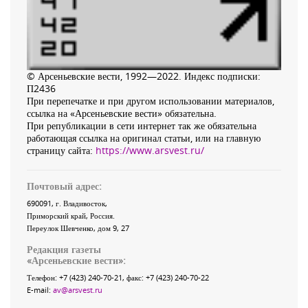
© Арсеньевские вести, 1992—2022. Индекс подписки:
П2436
При перепечатке и при другом использовании материалов,
ссылка на «Арсеньевские вести» обязательна.
При републикации в сети интернет так же обязательна
работающая ссылка на оригинал статьи, или на главную
страницу сайта:
https://www.arsvest.ru/
Почтовый адрес:
690091
, г.
Владивосток
,
Приморский край
,
Россия
.
Переулок Шевченко
, дом 9, 27
Редакция газеты
«
Арсеньевские вести
»:
Телефон:
+7 (423) 240-70-21
, факс:
+7 (423) 240-70-22
E-mail:
av@arsvest.ru