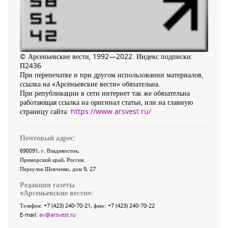
© Арсеньевские вести, 1992—2022. Индекс подписки:
П2436
При перепечатке и при другом использовании материалов,
ссылка на «Арсеньевские вести» обязательна.
При републикации в сети интернет так же обязательна
работающая ссылка на оригинал статьи, или на главную
страницу сайта:
https://www.arsvest.ru/
Почтовый адрес:
690091
, г.
Владивосток
,
Приморский край
,
Россия
.
Переулок Шевченко
, дом 9, 27
Редакция газеты
«
Арсеньевские вести
»:
Телефон:
+7 (423) 240-70-21
, факс:
+7 (423) 240-70-22
E-mail:
av@arsvest.ru