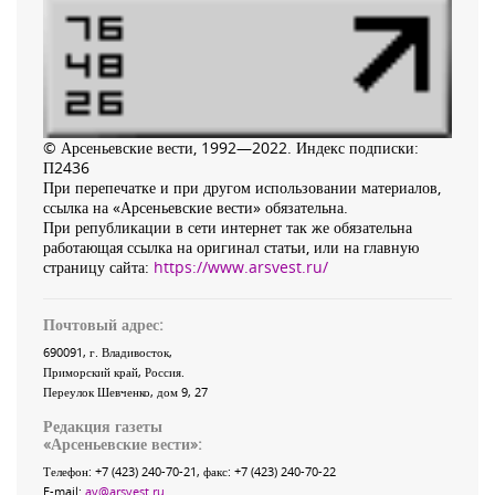
© Арсеньевские вести, 1992—2022. Индекс подписки:
П2436
При перепечатке и при другом использовании материалов,
ссылка на «Арсеньевские вести» обязательна.
При републикации в сети интернет так же обязательна
работающая ссылка на оригинал статьи, или на главную
страницу сайта:
https://www.arsvest.ru/
Почтовый адрес:
690091
, г.
Владивосток
,
Приморский край
,
Россия
.
Переулок Шевченко
, дом 9, 27
Редакция газеты
«
Арсеньевские вести
»:
Телефон:
+7 (423) 240-70-21
, факс:
+7 (423) 240-70-22
E-mail:
av@arsvest.ru