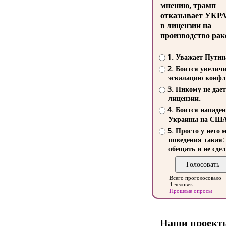
мнению, трамп
отказывает УКР
в лицензии на
производство рак
1. Уважает Путин
2. Боится увелич
эскалацию конфл
3. Никому не дает
лицензии.
4. Боится нападе
Украины на СШ
5. Просто у него 
поведения такая:
обещать и не сдел
Всего проголосовало
1 человек
Прошлые опросы
Наши проект