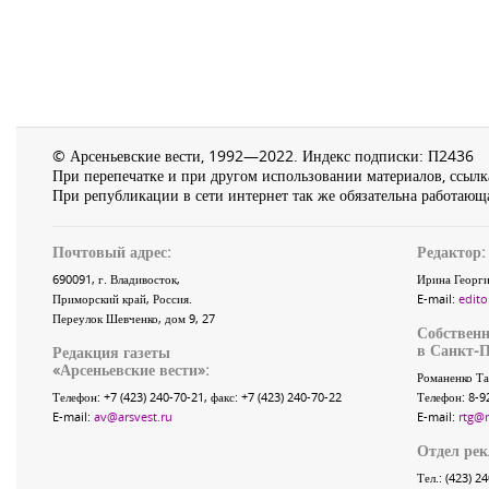
© Арсеньевские вести, 1992—2022. Индекс подписки: П2436
При перепечатке и при другом использовании материалов, ссылка
При републикации в сети интернет так же обязательна работающа
Почтовый адрес:
Редактор:
690091
, г.
Владивосток
,
Ирина Георги
Приморский край
,
Россия
.
E-mail:
edito
Переулок Шевченко
, дом 9, 27
Собственн
в Санкт-П
Редакция газеты
«
Арсеньевские вести
»:
Романенко Та
Телефон:
+7 (423) 240-70-21
, факс:
+7 (423) 240-70-22
Телефон: 8-9
E-mail:
av@arsvest.ru
E-mail:
rtg@
Отдел ре
Тел.: (423) 2