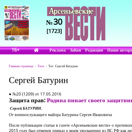
30
№
[1723]
16+
Реклама
ЗаКон
Редакция
Наши автор
Главная страница
Теги
Тег: Сергей Батурин
Сергей Батурин
● №20 (1209) от 17.05.2016
Защита прав:
Родина пинает своего защитни
Сергей БАТУРИН.
От военнослужащего майора Батурина Сергея Ивановича
После публикации статьи в газете «Арсеньевские вести» о против
2015 году был отменен приказ о моем увольнении из ВС РФ как нез