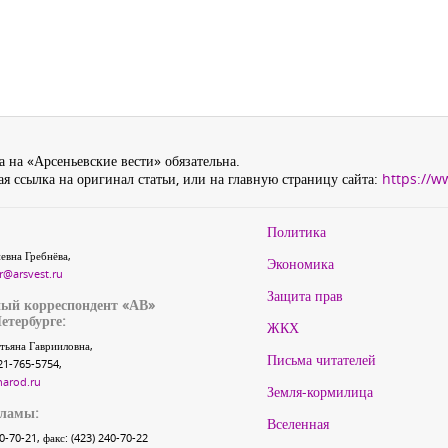
 на «Арсеньевские вести» обязательна.
я ссылка на оригинал статьи, или на главную страницу сайта:
https://w
Политика
евна Гребнёва,
Экономика
r@arsvest.ru
Защита прав
ый корреспондент «АВ»
етербурге:
ЖКХ
тьяна Гаврииловна,
Письма читателей
21-765-5754,
narod.ru
Земля-кормилица
кламы:
Вселенная
40-70-21, факс: (423) 240-70-22