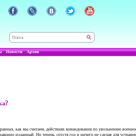
ы
Новости
Архив
ка?
оправных, как мы считаем, действиях командования по увольнению военн
аконно изданный. Но теперь, спустя год и ничего не сделав для устра