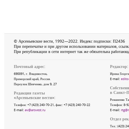
© Арсеньевские вести, 1992—2022. Индекс подписки: П2436
При перепечатке и при другом использовании материалов, ссылка
При републикации в сети интернет так же обязательна работающа
Почтовый адрес:
Редактор:
690091
, г.
Владивосток
,
Ирина Георги
Приморский край
,
Россия
.
E-mail:
edito
Переулок Шевченко
, дом 9, 27
Собственн
в Санкт-П
Редакция газеты
«
Арсеньевские вести
»:
Романенко Та
Телефон:
+7 (423) 240-70-21
, факс:
+7 (423) 240-70-22
Телефон: 8-9
E-mail:
av@arsvest.ru
E-mail:
rtg@
Отдел ре
Тел.: (423) 2