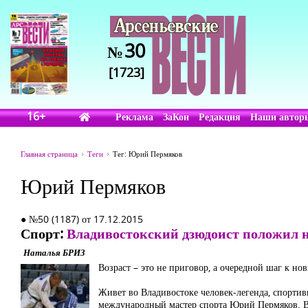
30
№
[1723]
16+
Реклама
ЗаКон
Редакция
Наши автор
Главная страница
Теги
Тег: Юрий Пермяков
Юрий Пермяков
● №50 (1187) от 17.12.2015
Спорт:
Владивостокский дзюдоист положил н
Наталья БРИЗ
Возраст – это не приговор, а очередной шаг к н
Живет во Владивостоке человек-легенда, спортив
международный мастер спорта Юрий Пермяков. В 2