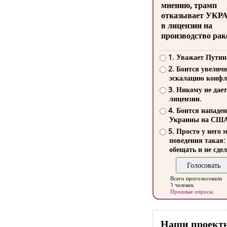
мнению, трамп
отказывает УКР
в лицензии на
производство рак
1. Уважает Путин
2. Боится увелич
эскалацию конфл
3. Никому не дает
лицензии.
4. Боится нападе
Украины на СШ
5. Просто у него 
поведения такая:
обещать и не сдел
Всего проголосовало
1 человек
Прошлые опросы
Наши проект