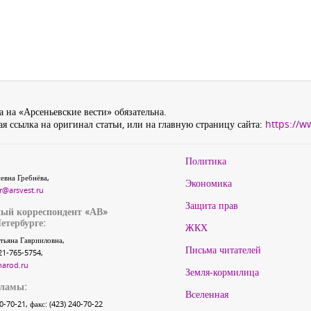
 на «Арсеньевские вести» обязательна.
я ссылка на оригинал статьи, или на главную страницу сайта:
https://w
Политика
евна Гребнёва,
Экономика
r@arsvest.ru
Защита прав
ый корреспондент «АВ»
етербурге:
ЖКХ
тьяна Гаврииловна,
Письма читателей
21-765-5754,
narod.ru
Земля-кормилица
кламы:
Вселенная
40-70-21, факс: (423) 240-70-22