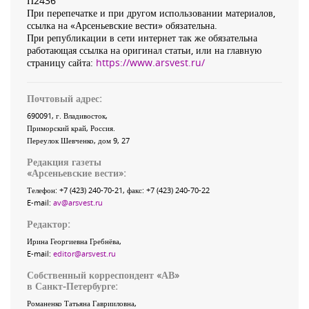
П2436
При перепечатке и при другом использовании материалов,
ссылка на «Арсеньевские вести» обязательна.
При републикации в сети интернет так же обязательна
работающая ссылка на оригинал статьи, или на главную
страницу сайта:
https://www.arsvest.ru/
Почтовый адрес:
690091
, г.
Владивосток
,
Приморский край
,
Россия
.
Переулок Шевченко
, дом 9, 27
Редакция газеты
«
Арсеньевские вести
»:
Телефон:
+7 (423) 240-70-21
, факс:
+7 (423) 240-70-22
E-mail:
av@arsvest.ru
Редактор:
Ирина Георгиевна Гребнёва,
E-mail:
editor@arsvest.ru
Собственный корреспондент «АВ»
в Санкт-Петербурге:
Романенко Татьяна Гаврииловна,