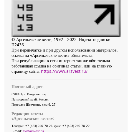
© Арсеньевские вести, 1992—2022. Индекс подписки:
П2436
При перепечатке и при другом использовании материалов,
ссылка на «Арсеньевские вести» обязательна.
При републикации в сети интернет так же обязательна
работающая ссылка на оригинал статьи, или на главную
страницу сайта:
https://www.arsvest.ru/
Почтовый адрес:
690091
, г.
Владивосток
,
Приморский край
,
Россия
.
Переулок Шевченко
, дом 9, 27
Редакция газеты
«
Арсеньевские вести
»:
Телефон:
+7 (423) 240-70-21
, факс:
+7 (423) 240-70-22
E-mail:
av@arsvest.ru