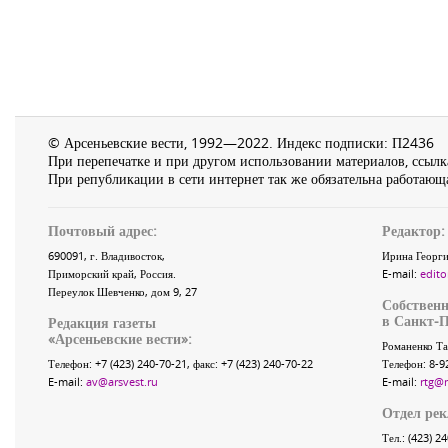
© Арсеньевские вести, 1992—2022. Индекс подписки: П2436
При перепечатке и при другом использовании материалов, ссылка
При републикации в сети интернет так же обязательна работающа
Почтовый адрес:
Редактор:
690091
, г.
Владивосток
,
Ирина Георги
Приморский край
,
Россия
.
E-mail:
edito
Переулок Шевченко
, дом 9, 27
Собственн
в Санкт-П
Редакция газеты
«
Арсеньевские вести
»:
Романенко Та
Телефон:
+7 (423) 240-70-21
, факс:
+7 (423) 240-70-22
Телефон: 8-9
E-mail:
av@arsvest.ru
E-mail:
rtg@
Отдел ре
Тел.: (423) 2