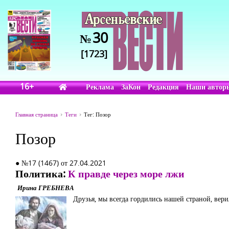
30
№
[1723]
16+
Реклама
ЗаКон
Редакция
Наши автор
Главная страница
Теги
Тег: Позор
Позор
● №17 (1467) от 27.04.2021
Политика:
К правде через море лжи
Ирина ГРЕБНЕВА
Друзья, мы всегда гордились нашей страной, вер