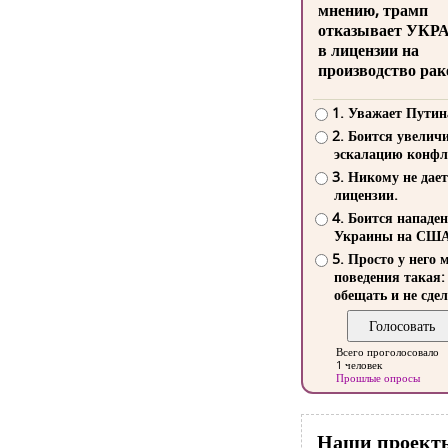
мнению, трамп
отказывает УКР
в лицензии на
производство рак
1. Уважает Путин
2. Боится увелич
эскалацию конфл
3. Никому не дает
лицензии.
4. Боится нападе
Украины на СШ
5. Просто у него 
поведения такая:
обещать и не сдел
Всего проголосовало
1 человек
Прошлые опросы
Наши проект