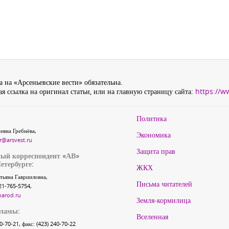
 на «Арсеньевские вести» обязательна.
я ссылка на оригинал статьи, или на главную страницу сайта:
https://w
Политика
евна Гребнёва,
Экономика
r@arsvest.ru
Защита прав
ый корреспондент «АВ»
етербурге:
ЖКХ
тьяна Гаврииловна,
Письма читателей
21-765-5754,
narod.ru
Земля-кормилица
кламы:
Вселенная
40-70-21, факс: (423) 240-70-22