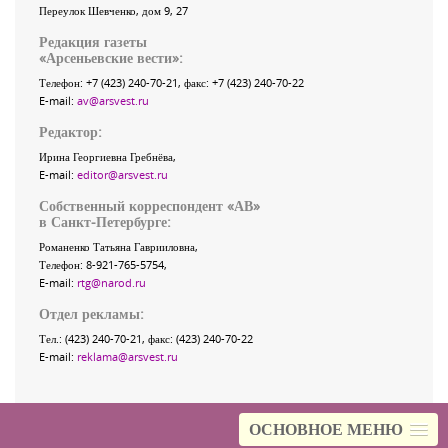
Переулок Шевченко
, дом 9, 27
Редакция газеты
«
Арсеньевские вести
»:
Телефон:
+7 (423) 240-70-21
, факс:
+7 (423) 240-70-22
E-mail:
av@arsvest.ru
Редактор:
Ирина Георгиевна Гребнёва,
E-mail:
editor@arsvest.ru
Собственный корреспондент «АВ»
в Санкт-Петербурге:
Романенко Татьяна Гаврииловна,
Телефон: 8-921-765-5754,
E-mail:
rtg@narod.ru
Отдел рекламы:
Тел.: (423) 240-70-21, факс: (423) 240-70-22
E-mail:
reklama@arsvest.ru
ОСНОВНОЕ МЕНЮ