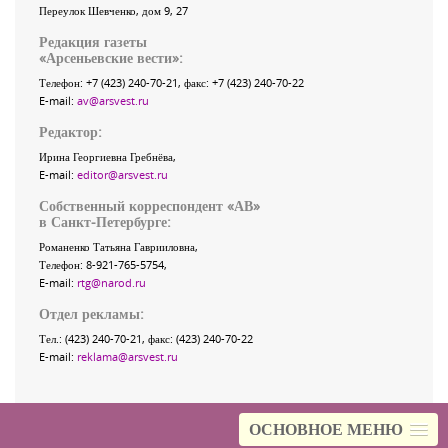
Переулок Шевченко
, дом 9, 27
Редакция газеты
«
Арсеньевские вести
»:
Телефон:
+7 (423) 240-70-21
, факс:
+7 (423) 240-70-22
E-mail:
av@arsvest.ru
Редактор:
Ирина Георгиевна Гребнёва,
E-mail:
editor@arsvest.ru
Собственный корреспондент «АВ»
в Санкт-Петербурге:
Романенко Татьяна Гаврииловна,
Телефон: 8-921-765-5754,
E-mail:
rtg@narod.ru
Отдел рекламы:
Тел.: (423) 240-70-21, факс: (423) 240-70-22
E-mail:
reklama@arsvest.ru
ОСНОВНОЕ МЕНЮ