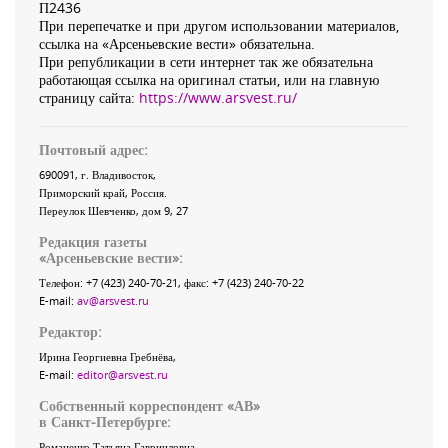
П2436
При перепечатке и при другом использовании материалов,
ссылка на «Арсеньевские вести» обязательна.
При републикации в сети интернет так же обязательна
работающая ссылка на оригинал статьи, или на главную
страницу сайта:
https://www.arsvest.ru/
Почтовый адрес:
690091
, г.
Владивосток
,
Приморский край
,
Россия
.
Переулок Шевченко
, дом 9, 27
Редакция газеты
«
Арсеньевские вести
»:
Телефон:
+7 (423) 240-70-21
, факс:
+7 (423) 240-70-22
E-mail:
av@arsvest.ru
Редактор:
Ирина Георгиевна Гребнёва,
E-mail:
editor@arsvest.ru
Собственный корреспондент «АВ»
в Санкт-Петербурге:
Романенко Татьяна Гаврииловна,