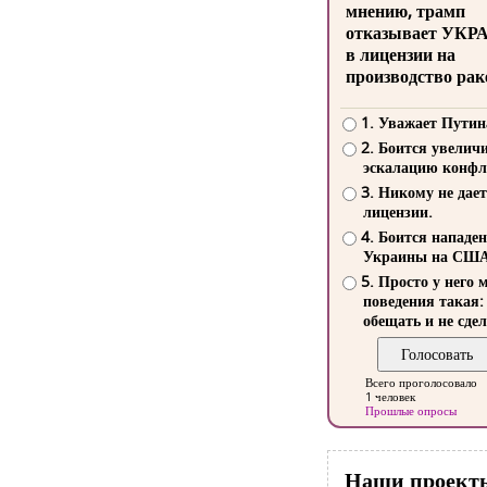
мнению, трамп
отказывает УКР
в лицензии на
производство рак
1. Уважает Путин
2. Боится увелич
эскалацию конфл
3. Никому не дает
лицензии.
4. Боится нападе
Украины на СШ
5. Просто у него 
поведения такая:
обещать и не сдел
Всего проголосовало
1 человек
Прошлые опросы
Наши проект