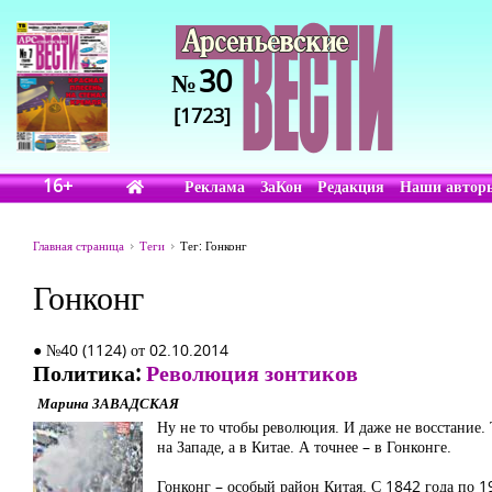
30
№
[1723]
16+
Реклама
ЗаКон
Редакция
Наши автор
Главная страница
Теги
Тег: Гонконг
Гонконг
● №40 (1124) от 02.10.2014
Политика:
Революция зонтиков
Марина ЗАВАДСКАЯ
Ну не то чтобы революция. И даже не восстание.
на Западе, а в Китае. А точнее – в Гонконге.
Гонконг – особый район Китая. С 1842 года по 1