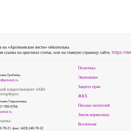
 на «Арсеньевские вести» обязательна.
я ссылка на оригинал статьи, или на главную страницу сайта:
https://w
Политика
евна Гребнёва,
Экономика
r@arsvest.ru
Защита прав
ый корреспондент «АВ»
етербурге:
ЖКХ
тьяна Гаврииловна,
Письма читателей
21-765-5754,
narod.ru
Земля-кормилица
кламы:
Вселенная
40-70-21, факс: (423) 240-70-22