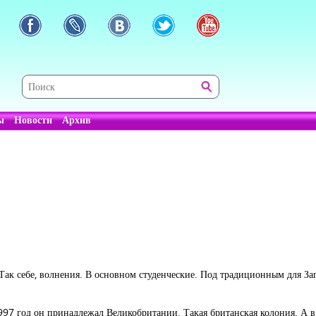
ы
Новости
Архив
 Так себе, волнения. В основном студенческие. Под традиционным для З
997 год он принадлежал Великобритании. Такая британская колония. А в