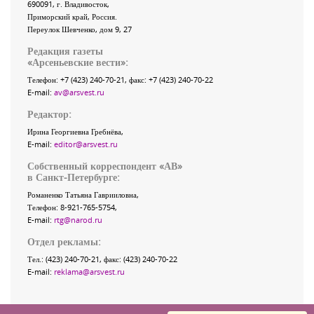
690091
, г.
Владивосток
,
Приморский край
,
Россия
.
Переулок Шевченко
, дом 9, 27
Редакция газеты
«
Арсеньевские вести
»:
Телефон:
+7 (423) 240-70-21
, факс:
+7 (423) 240-70-22
E-mail:
av@arsvest.ru
Редактор:
Ирина Георгиевна Гребнёва,
E-mail:
editor@arsvest.ru
Собственный корреспондент «АВ»
в Санкт-Петербурге:
Романенко Татьяна Гаврииловна,
Телефон: 8-921-765-5754,
E-mail:
rtg@narod.ru
Отдел рекламы:
Тел.: (423) 240-70-21, факс: (423) 240-70-22
E-mail:
reklama@arsvest.ru