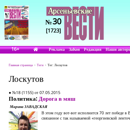
30
№
[1723]
16+
Реклама
ЗаКон
Редакция
Наши автор
Главная страница
Теги
Тег: Лоскутов
Лоскутов
● №18 (1155) от 07.05.2015
Политика:
Дорога в мяш
Марина ЗАВАДСКАЯ
В этом году вот-вот исполнится 70 лет победе в
связанное с так называемой «георгиевской ленточ