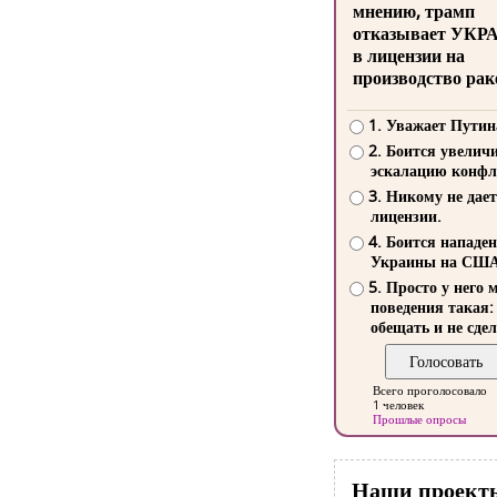
мнению, трамп
отказывает УКР
в лицензии на
производство рак
1. Уважает Путин
2. Боится увелич
эскалацию конфл
3. Никому не дает
лицензии.
4. Боится нападе
Украины на СШ
5. Просто у него 
поведения такая:
обещать и не сдел
Всего проголосовало
1 человек
Прошлые опросы
Наши проект