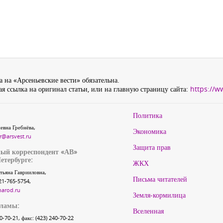
 на «Арсеньевские вести» обязательна.
я ссылка на оригинал статьи, или на главную страницу сайта:
https://w
Политика
евна Гребнёва,
Экономика
r@arsvest.ru
Защита прав
ый корреспондент «АВ»
етербурге:
ЖКХ
тьяна Гаврииловна,
Письма читателей
21-765-5754,
narod.ru
Земля-кормилица
кламы:
Вселенная
40-70-21, факс: (423) 240-70-22