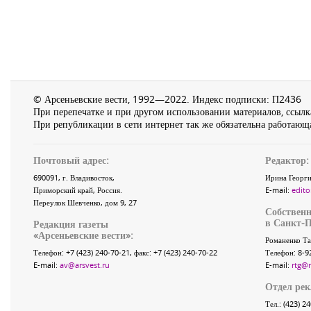
© Арсеньевские вести, 1992—2022. Индекс подписки: П2436
При перепечатке и при другом использовании материалов, ссылка
При републикации в сети интернет так же обязательна работающа
Почтовый адрес:
Редактор:
690091
, г.
Владивосток
,
Ирина Георги
Приморский край
,
Россия
.
E-mail:
edito
Переулок Шевченко
, дом 9, 27
Собственн
в Санкт-П
Редакция газеты
«
Арсеньевские вести
»:
Романенко Та
Телефон:
+7 (423) 240-70-21
, факс:
+7 (423) 240-70-22
Телефон: 8-9
E-mail:
av@arsvest.ru
E-mail:
rtg@
Отдел ре
Тел.: (423) 2