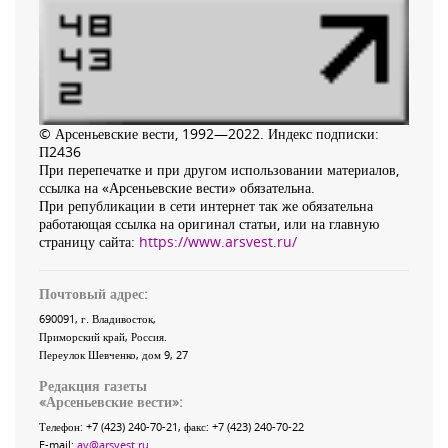
© Арсеньевские вести, 1992—2022. Индекс подписки:
П2436
При перепечатке и при другом использовании материалов,
ссылка на «Арсеньевские вести» обязательна.
При републикации в сети интернет так же обязательна
работающая ссылка на оригинал статьи, или на главную
страницу сайта:
https://www.arsvest.ru/
Почтовый адрес:
690091
, г.
Владивосток
,
Приморский край
,
Россия
.
Переулок Шевченко
, дом 9, 27
Редакция газеты
«
Арсеньевские вести
»:
Телефон:
+7 (423) 240-70-21
, факс:
+7 (423) 240-70-22
E-mail:
av@arsvest.ru