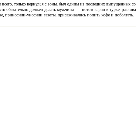
всего, только вернулcя с зоны, был одним из последних выпущенных со
это обязательно должен делать мужчина -— потом варил в турке, разливал
е, приносили-уносили газеты, присаживались попить кофе и поболтать.