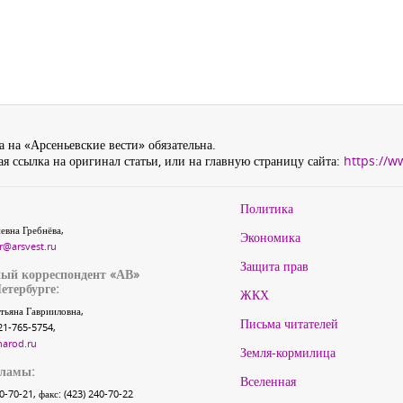
 на «Арсеньевские вести» обязательна.
я ссылка на оригинал статьи, или на главную страницу сайта:
https://w
Политика
евна Гребнёва,
Экономика
r@arsvest.ru
Защита прав
ый корреспондент «АВ»
етербурге:
ЖКХ
тьяна Гаврииловна,
Письма читателей
21-765-5754,
narod.ru
Земля-кормилица
кламы:
Вселенная
40-70-21, факс: (423) 240-70-22