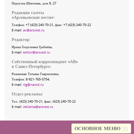
Переулок Шевченко
, дом 9, 27
Редакция газеты
«
Арсеньевские вести
»:
Телефон:
+7 (423) 240-70-21
, факс:
+7 (423) 240-70-22
E-mail:
av@arsvest.ru
Редактор:
Ирина Георгиевна Гребнёва,
E-mail:
editor@arsvest.ru
Собственный корреспондент «АВ»
в Санкт-Петербурге:
Романенко Татьяна Гаврииловна,
Телефон: 8-921-765-5754,
E-mail:
rtg@narod.ru
Отдел рекламы:
Тел.: (423) 240-70-21, факс: (423) 240-70-22
E-mail:
reklama@arsvest.ru
ОСНОВНОЕ МЕНЮ