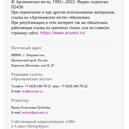
© Арсеньевские вести, 1992—2022. Индекс подписки:
П2436
При перепечатке и при другом использовании материалов,
ссылка на «Арсеньевские вести» обязательна.
При републикации в сети интернет так же обязательна
работающая ссылка на оригинал статьи, или на главную
страницу сайта:
https://www.arsvest.ru/
Почтовый адрес:
690091
, г.
Владивосток
,
Приморский край
,
Россия
.
Переулок Шевченко
, дом 9, 27
Редакция газеты
«
Арсеньевские вести
»:
Телефон:
+7 (423) 240-70-21
, факс:
+7 (423) 240-70-22
E-mail:
av@arsvest.ru
Редактор:
Ирина Георгиевна Гребнёва,
E-mail:
editor@arsvest.ru
Собственный корреспондент «АВ»
в Санкт-Петербурге: