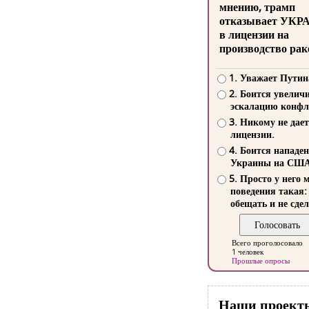
мнению, трамп
отказывает УКР
в лицензии на
производство рак
1. Уважает Путин
2. Боится увелич
эскалацию конфл
3. Никому не дает
лицензии.
4. Боится нападе
Украины на СШ
5. Просто у него 
поведения такая:
обещать и не сдел
Всего проголосовало
1 человек
Прошлые опросы
Наши проект