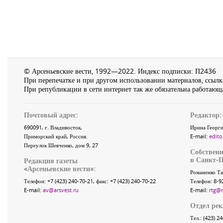
© Арсеньевские вести, 1992—2022. Индекс подписки: П2436
При перепечатке и при другом использовании материалов, ссылка
При републикации в сети интернет так же обязательна работающа
Почтовый адрес:
Редактор:
690091
, г.
Владивосток
,
Ирина Георги
Приморский край
,
Россия
.
E-mail:
edito
Переулок Шевченко
, дом 9, 27
Собственн
в Санкт-П
Редакция газеты
«
Арсеньевские вести
»:
Романенко Та
Телефон:
+7 (423) 240-70-21
, факс:
+7 (423) 240-70-22
Телефон: 8-9
E-mail:
av@arsvest.ru
E-mail:
rtg@
Отдел ре
Тел.: (423) 2