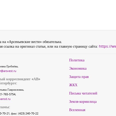
 на «Арсеньевские вести» обязательна.
я ссылка на оригинал статьи, или на главную страницу сайта:
https://w
Политика
евна Гребнёва,
Экономика
r@arsvest.ru
Защита прав
ый корреспондент «АВ»
етербурге:
ЖКХ
тьяна Гаврииловна,
Письма читателей
21-765-5754,
narod.ru
Земля-кормилица
кламы:
Вселенная
40-70-21, факс: (423) 240-70-22