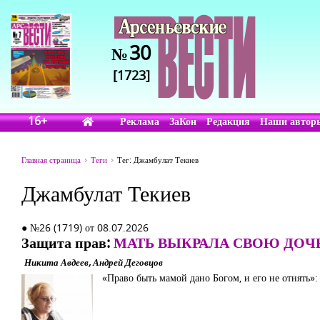
30
№
[1723]
16+
Реклама
ЗаКон
Редакция
Наши автор
Главная страница
Теги
Тег: Джамбулат Текиев
Джамбулат Текиев
● №26 (1719) от 08.07.2026
Защита прав:
МАТЬ ВЫКРАЛА СВОЮ ДОЧ
Никита Авдеев, Андрей Деговцов
«Право быть мамой дано Богом, и его не отнять»: