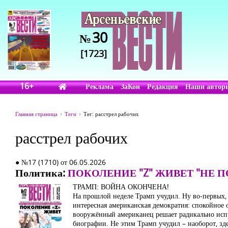
30
№
[1723]
16+
Реклама
ЗаКон
Редакция
Наши автор
Главная страница
Теги
Тег: расстрел рабочих
расстрел рабочих
● №17 (1710) от 06.05.2026
Политика:
ПОКОЛЕНИЕ "Z" ЖИВЕТ "НЕ П
ТРАМП: ВОЙНА ОКОНЧЕНА!
На прошлой неделе Трамп учудил. Ну во-первых, в 
интересная американская демократия: спокойное 
вооружённый американец решает радикально испра
биографии. Не этим Трамп учудил – наоборот, зде