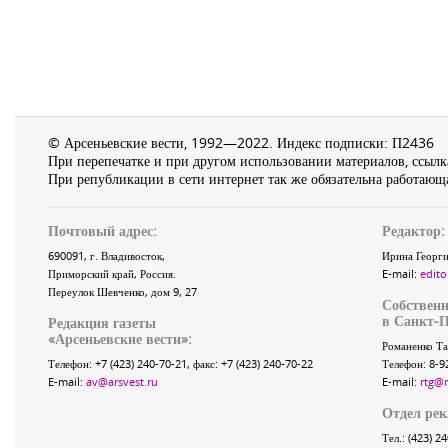
© Арсеньевские вести, 1992—2022. Индекс подписки: П2436
При перепечатке и при другом использовании материалов, ссылка
При републикации в сети интернет так же обязательна работающа
Почтовый адрес:
Редактор:
690091
, г.
Владивосток
,
Ирина Георги
Приморский край
,
Россия
.
E-mail:
edito
Переулок Шевченко
, дом 9, 27
Собственн
в Санкт-П
Редакция газеты
«
Арсеньевские вести
»:
Романенко Та
Телефон:
+7 (423) 240-70-21
, факс:
+7 (423) 240-70-22
Телефон: 8-9
E-mail:
av@arsvest.ru
E-mail:
rtg@
Отдел ре
Тел.: (423) 2