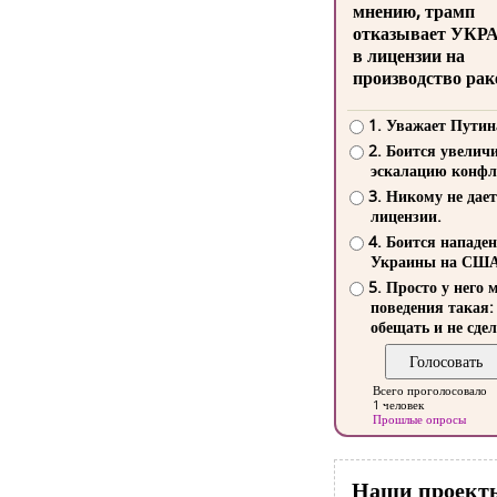
мнению, трамп
отказывает УКР
в лицензии на
производство рак
1. Уважает Путин
2. Боится увелич
эскалацию конфл
3. Никому не дает
лицензии.
4. Боится нападе
Украины на СШ
5. Просто у него 
поведения такая:
обещать и не сдел
Всего проголосовало
1 человек
Прошлые опросы
Наши проект