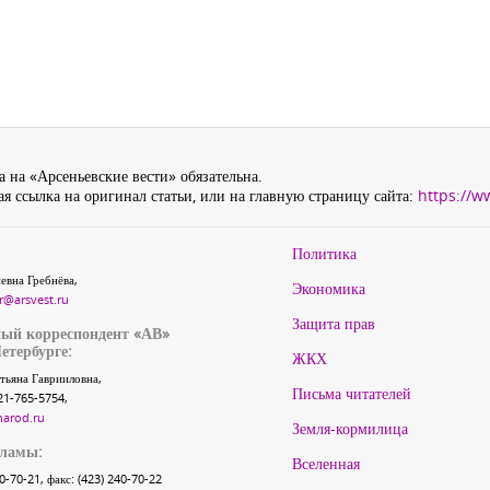
 на «Арсеньевские вести» обязательна.
я ссылка на оригинал статьи, или на главную страницу сайта:
https://w
Политика
евна Гребнёва,
Экономика
r@arsvest.ru
Защита прав
ый корреспондент «АВ»
етербурге:
ЖКХ
тьяна Гаврииловна,
Письма читателей
21-765-5754,
narod.ru
Земля-кормилица
кламы:
Вселенная
40-70-21, факс: (423) 240-70-22