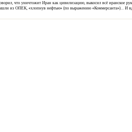
 говорил, что уничтожит Иран как цивилизацию, выкосил всё иранское ру
вышли из ОПЕК, «хлопнув нефтью» (по выражению «Коммерсанта»)… И вд