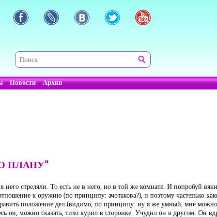
ы
Новости
Архив
О ПЛАНУ"
него стреляли. То есть не в него, но в той же комнате. И попробуй вякну
отношение к оружию (по принципу: ачотакова?), и поэтому частенько к
вить положение дел (видимо, по принципу: ну я же умный, мне можно!).
сь он, можно сказать, тихо курил в сторонке. Учудил он в другом. Он вд