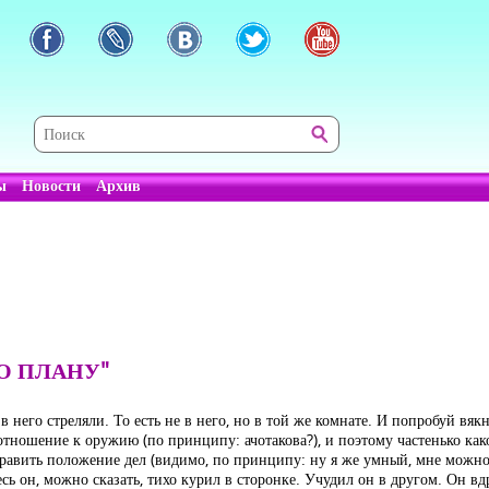
ы
Новости
Архив
О ПЛАНУ"
него стреляли. То есть не в него, но в той же комнате. И попробуй вякну
отношение к оружию (по принципу: ачотакова?), и поэтому частенько к
вить положение дел (видимо, по принципу: ну я же умный, мне можно!).
сь он, можно сказать, тихо курил в сторонке. Учудил он в другом. Он вд