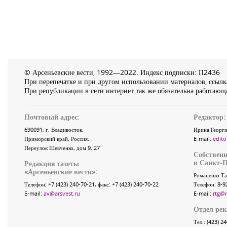
© Арсеньевские вести, 1992—2022. Индекс подписки: П2436
При перепечатке и при другом использовании материалов, ссылка
При републикации в сети интернет так же обязательна работающа
Почтовый адрес:
Редактор:
690091
, г.
Владивосток
,
Ирина Георги
Приморский край
,
Россия
.
E-mail:
edito
Переулок Шевченко
, дом 9, 27
Собственн
в Санкт-П
Редакция газеты
«
Арсеньевские вести
»:
Романенко Та
Телефон:
+7 (423) 240-70-21
, факс:
+7 (423) 240-70-22
Телефон: 8-9
E-mail:
av@arsvest.ru
E-mail:
rtg@
Отдел ре
Тел.: (423) 2