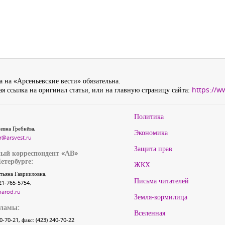
 на «Арсеньевские вести» обязательна.
я ссылка на оригинал статьи, или на главную страницу сайта:
https://w
Политика
евна Гребнёва,
Экономика
r@arsvest.ru
Защита прав
ый корреспондент «АВ»
етербурге:
ЖКХ
тьяна Гаврииловна,
Письма читателей
21-765-5754,
narod.ru
Земля-кормилица
кламы:
Вселенная
40-70-21, факс: (423) 240-70-22