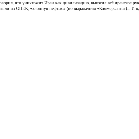
 говорил, что уничтожит Иран как цивилизацию, выкосил всё иранское ру
вышли из ОПЕК, «хлопнув нефтью» (по выражению «Коммерсанта»)… И вд