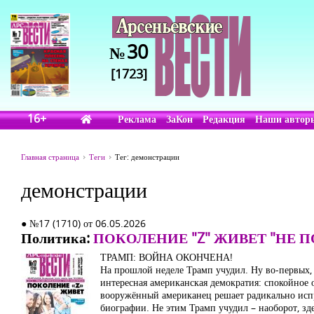
30
№
[1723]
16+
Реклама
ЗаКон
Редакция
Наши автор
Главная страница
Теги
Тег: демонстрации
демонстрации
● №17 (1710) от 06.05.2026
Политика:
ПОКОЛЕНИЕ "Z" ЖИВЕТ "НЕ П
ТРАМП: ВОЙНА ОКОНЧЕНА!
На прошлой неделе Трамп учудил. Ну во-первых, в 
интересная американская демократия: спокойное 
вооружённый американец решает радикально испра
биографии. Не этим Трамп учудил – наоборот, зде