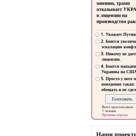
мнению, трамп
отказывает УКР
в лицензии на
производство рак
1. Уважает Путин
2. Боится увелич
эскалацию конфл
3. Никому не дает
лицензии.
4. Боится нападе
Украины на СШ
5. Просто у него 
поведения такая:
обещать и не сдел
Всего проголосовало
1 человек
Прошлые опросы
Наши проект