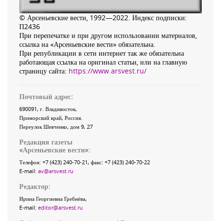
© Арсеньевские вести, 1992—2022. Индекс подписки:
П2436
При перепечатке и при другом использовании материалов,
ссылка на «Арсеньевские вести» обязательна.
При републикации в сети интернет так же обязательна
работающая ссылка на оригинал статьи, или на главную
страницу сайта:
https://www.arsvest.ru/
Почтовый адрес:
690091
, г.
Владивосток
,
Приморский край
,
Россия
.
Переулок Шевченко
, дом 9, 27
Редакция газеты
«
Арсеньевские вести
»:
Телефон:
+7 (423) 240-70-21
, факс:
+7 (423) 240-70-22
E-mail:
av@arsvest.ru
Редактор:
Ирина Георгиевна Гребнёва,
E-mail:
editor@arsvest.ru