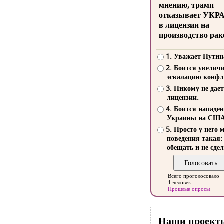
мнению, трамп
отказывает УКР
в лицензии на
производство рак
1. Уважает Путин
2. Боится увелич
эскалацию конфл
3. Никому не дает
лицензии.
4. Боится нападе
Украины на СШ
5. Просто у него 
поведения такая:
обещать и не сдел
Всего проголосовало
1 человек
Прошлые опросы
Наши проект