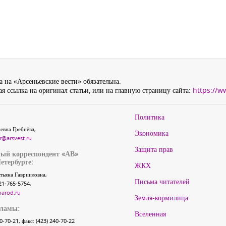
 на «Арсеньевские вести» обязательна.
я ссылка на оригинал статьи, или на главную страницу сайта:
https://w
Политика
евна Гребнёва,
Экономика
r@arsvest.ru
Защита прав
ый корреспондент «АВ»
етербурге:
ЖКХ
тьяна Гаврииловна,
Письма читателей
21-765-5754,
narod.ru
Земля-кормилица
кламы:
Вселенная
40-70-21, факс: (423) 240-70-22