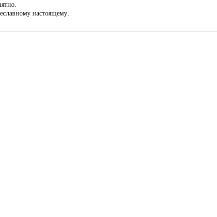
иятно.
неславному настоящему.