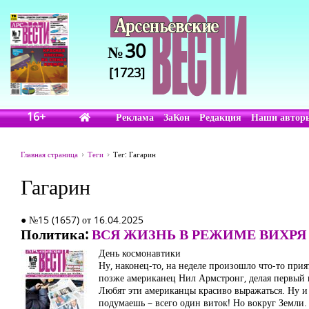
30
№
[1723]
16+
Реклама
ЗаКон
Редакция
Наши автор
Главная страница
Теги
Тег: Гагарин
Гагарин
● №15 (1657) от 16.04.2025
Политика:
ВСЯ ЖИЗНЬ В РЕЖИМЕ ВИХРЯ
День космонавтики
Ну, наконец-то, на неделе произошло что-то прия
позже американец Нил Армстронг, делая первый 
Любят эти американцы красиво выражаться. Ну и 
подумаешь – всего один виток! Но вокруг Земли. 