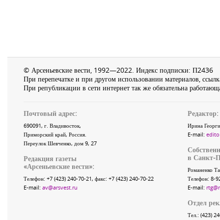
© Арсеньевские вести, 1992—2022. Индекс подписки: П2436
При перепечатке и при другом использовании материалов, ссылка
При републикации в сети интернет так же обязательна работающа
Почтовый адрес:
Редактор:
690091
, г.
Владивосток
,
Ирина Георги
Приморский край
,
Россия
.
E-mail:
edito
Переулок Шевченко
, дом 9, 27
Собственн
в Санкт-П
Редакция газеты
«
Арсеньевские вести
»:
Романенко Та
Телефон:
+7 (423) 240-70-21
, факс:
+7 (423) 240-70-22
Телефон: 8-9
E-mail:
av@arsvest.ru
E-mail:
rtg@
Отдел ре
Тел.: (423) 2