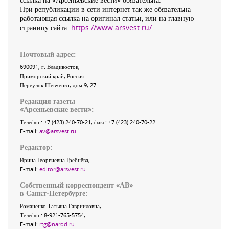
При републикации в сети интернет так же обязательна
работающая ссылка на оригинал статьи, или на главную
страницу сайта:
https://www.arsvest.ru/
Почтовый адрес:
690091
, г.
Владивосток
,
Приморский край
,
Россия
.
Переулок Шевченко
, дом 9, 27
Редакция газеты
«
Арсеньевские вести
»:
Телефон:
+7 (423) 240-70-21
, факс:
+7 (423) 240-70-22
E-mail:
av@arsvest.ru
Редактор:
Ирина Георгиевна Гребнёва,
E-mail:
editor@arsvest.ru
Собственный корреспондент «АВ»
в Санкт-Петербурге:
Романенко Татьяна Гаврииловна,
Телефон: 8-921-765-5754,
E-mail:
rtg@narod.ru