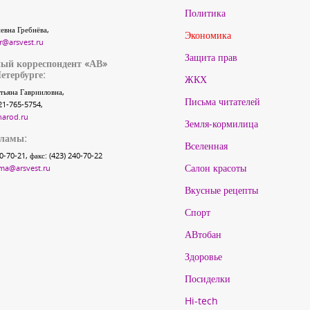
Политика
евна Гребнёва,
Экономика
r@arsvest.ru
Защита прав
ый корреспондент «АВ»
етербурге:
ЖКХ
тьяна Гаврииловна,
Письма читателей
21-765-5754,
narod.ru
Земля-кормилица
кламы:
Вселенная
40-70-21, факс: (423) 240-70-22
Салон красоты
ma@arsvest.ru
Вкусные рецепты
Спорт
АВтобан
Здоровье
Посиделки
Hi-tech