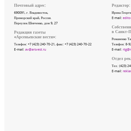
Почтовый адрес:
Редактор:
690091
, г.
Владивосток
,
Ирина Георги
Приморский край
,
Россия
.
E-mail:
edito
Переулок Шевченко
, дом 9, 27
Собственн
в Санкт-П
Редакция газеты
«
Арсеньевские вести
»:
Романенко Та
Телефон:
+7 (423) 240-70-21
, факс:
+7 (423) 240-70-22
Телефон: 8-9
E-mail:
av@arsvest.ru
E-mail:
rtg@
Отдел ре
Тел.: (423) 2
E-mail:
rekla