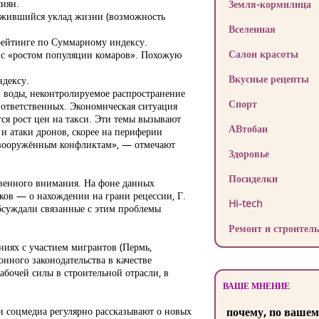
сиян.
Земля-кормилица
ложившийся уклад жизни (возможность
Вселенная
 рейтинге по Суммарному индексу.
Салон красоты
у с «ростом популяции комаров». Похожую
Вкусные рецепты
ндексу.
 воды, неконтролируемое распространение
Спорт
и ответственных. Экономическая ситуация
ся рост цен на такси. Эти темы вызывают
АВтобан
и атаки дронов, скорее на периферии
к вооружённым конфликтам», — отмечают
Здоровье
Посиделки
твенного внимания. На фоне данных
ов — о нахождении на грани рецессии, Г.
Hi-tech
бсуждали связанные с этим проблемы
Ремонт и строитель
ниях с участием мигрантов (Пермь,
нного законодательства в качестве
абочей силы в строительной отрасли, в
ВАШЕ МНЕНИЕ
и соцмедиа регулярно рассказывают о новых
почему, по вашем