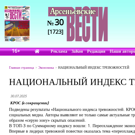
30
№
[1723]
16+
Реклама
ЗаКон
Редакция
Наши автор
Главная страница
Экономика
НАЦИОНАЛЬНЫЙ ИНДЕКС ТРЕВОЖНОСТЕЙ
НАЦИОНАЛЬНЫЙ ИНДЕКС 
30.07.2025
КРОС (в сокращении)
Подведены результаты «Национального индекса тревожностей. КРОС»
социальных медиа. Авторы выявляют не только самые актуальные тр
образом «серую зону» скрытых опасений.
В ТОП-3 по Суммарному индексу вошли: 1. Переохлаждение эконом
Впервые в лидерах тревожной повестки оказалась тема «переохлажд