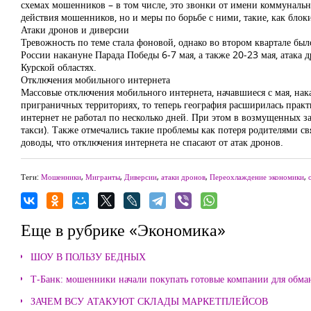
схемах мошенников – в том числе, это звонки от имени коммунальн
действия мошенников, но и меры по борьбе с ними, такие, как блоки
Атаки дронов и диверсии
Тревожность по теме стала фоновой, однако во втором квартале б
России накануне Парада Победы 6-7 мая, а также 20-23 мая, атака 
Курской областях.
Отключения мобильного интернета
Массовые отключения мобильного интернета, начавшиеся с мая, на
приграничных территориях, то теперь география расширилась практ
интернет не работал по несколько дней. При этом в возмущенных за
такси). Также отмечались такие проблемы как потеря родителями с
доводы, что отключения интернета не спасают от атак дронов.
Теги:
Мошенники
,
Мигранты
,
Диверсии
,
атаки дронов
,
Переохлаждение экономики
,
Еще в рубрике «Экономика»
ШОУ В ПОЛЬЗУ БЕДНЫХ
Т-Банк: мошенники начали покупать готовые компании для обма
ЗАЧЕМ ВСУ АТАКУЮТ СКЛАДЫ МАРКЕТПЛЕЙСОВ