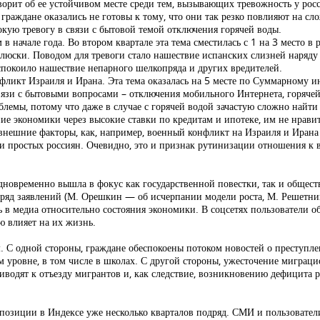
оворит об ее устойчивом месте среди тем, вызывающих тревожность у рос
граждане оказались не готовы к тому, что они так резко повлияют на с
окую тревогу в связи с бытовой темой отключения горячей воды.
 начале года. Во втором квартале эта тема сместилась с 1 на 3 место в
ллюски. Поводом для тревоги стало нашествие испанских слизней наряд
спокоило нашествие непарного шелкопряда и других вредителей.
икт Израиля и Ирана. Эта тема оказалась на 5 месте по Суммарному и
язи с бытовыми вопросами – отключения мобильного Интернета, горячей
блемы, потому что даже в случае с горячей водой зачастую сложно найт
ие экономики через высокие ставки по кредитам и ипотеке, им не нравит
нешние факторы, как, например, военный конфликт на Израиля и Ирана 
зни простых россиян. Очевидно, это и признак рутинизации отношения 
одновременно вышла в фокус как государственной повестки, так и общес
ряд заявлений (М. Орешкин — об исчерпании модели роста, М. Решетник
 в медиа относительно состояния экономики. В соцсетях пользователи о
ю влияет на их жизнь.
 С одной стороны, граждане обеспокоены потоком новостей о преступле
м уровне, в том числе в школах. С другой стороны, ужесточение миграцио
риводят к отъезду мигрантов и, как следствие, возникновению дефицита р
озиции в Индексе уже несколько кварталов подряд. СМИ и пользовател