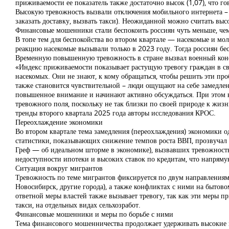
приживаемости ее показатель также достаточно высок (1,07), что г
Высокую тревожность вызвали отключения мобильного интернета – 
заказать доставку, вызвать такси). Неожиданной можно считать выс
Финансовые мошенники стали беспокоить россиян чуть меньше, чем в
В топе тем для беспокойства во втором квартале — насекомые и мо
реакцию насекомые вызывали только в 2023 году. Тогда россиян бе
Временную повышенную тревожность в стране вызвал военный конфл
«Индекс приживаемости показывает растущую тревогу граждан в св
насекомых. Они не знают, к кому обращаться, чтобы решить эти про
также становится чувствительной – люди ощущают на себе замедлен
повышенное внимание и начинают активно обсуждаться. При этом в
тревожного поля, поскольку не так близки по своей природе к жи
тренды второго квартала 2025 года авторы исследования КРОС.
Переохлаждение экономики
Во втором квартале тема замедления (переохлаждения) экономики 
статистики, показывающих снижение темпов роста ВВП, прозвучал 
Греф — об идеальном шторме в экономике), вызвавших тревожность
недоступности ипотеки и высоких ставок по кредитам, что напряму
Ситуация вокруг мигрантов
Тревожность по теме мигрантов фиксируется по двум направлениям.
Новосибирск, другие города), а также конфликтах с ними на бытово
ответной меры властей также вызывает тревогу, так как эти меры п
такси, на отдельных видах сельхозработ.
Финансовые мошенники и меры по борьбе с ними
Тема финансового мошенничества продолжает удерживать высокие п