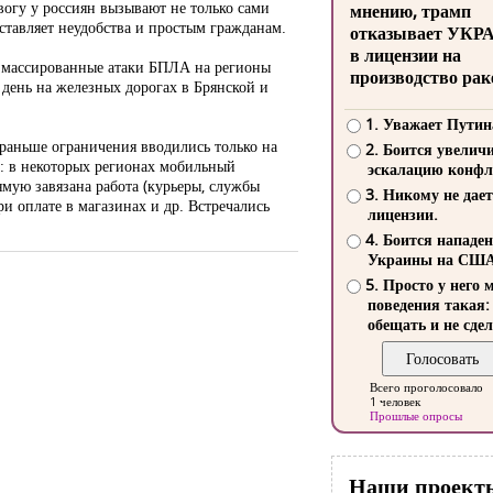
вогу у россиян вызывают не только сами
мнению, трамп
оставляет неудобства и простым гражданам.
отказывает УКР
в лицензии на
– массированные атаки БПЛА на регионы
производство рак
 день на железных дорогах в Брянской и
1. Уважает Путин
раньше ограничения вводились только на
2. Боится увелич
и: в некоторых регионах мобильный
эскалацию конфл
ямую завязана работа (курьеры, службы
3. Никому не дает
и оплате в магазинах и др. Встречались
лицензии.
4. Боится нападе
Украины на СШ
5. Просто у него 
поведения такая:
обещать и не сдел
Всего проголосовало
1 человек
Прошлые опросы
Наши проект