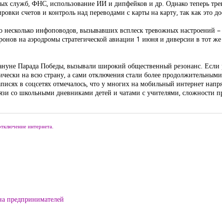
ых служб, ФНС, использование ИИ и дипфейков и др. Однако теперь тре
ровки счетов и контроль над переводами с карты на карту, так как это д
ыло несколько инфоповодов, вызывавших всплеск тревожных настроений 
дронов на аэродромы стратегической авиации 1 июня и диверсии в тот же
кануне Парада Победы, вызывали широкий общественный резонанс. Если 
ически на всю страну, а сами отключения стали более продолжительным
писях в соцсетях отмечалось, что у многих на мобильный интернет напр
вязи со школьными дневниками детей и чатами с учителями, сложности пр
отключение интернета.
на предпринимателей