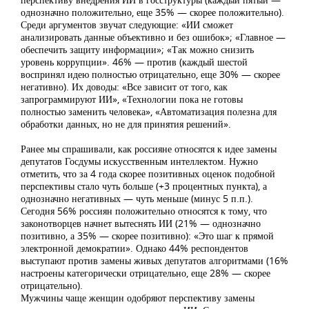
однозначно положительно, еще 35% — скорее положительно).
Среди аргументов звучат следующие: «ИИ сможет
анализировать данные объективно и без ошибок»; «Главное —
обеспечить защиту информации»; «Так можно снизить
уровень коррупции». 46% — против (каждый шестой
воспринял идею полностью отрицательно, еще 30% — скорее
негативно). Их доводы: «Все зависит от того, как
запрограммируют ИИ», «Технологии пока не готовы
полностью заменить человека», «Автоматизация полезна для
обработки данных, но не для принятия решений».
Ранее мы спрашивали, как россияне относятся к идее замены
депутатов Госдумы искусственным интеллектом. Нужно
отметить, что за 4 года скорее позитивных оценок подобной
перспективы стало чуть больше (+3 процентных пункта), а
однозначно негативных — чуть меньше (минус 5 п.п.).
Сегодня 56% россиян положительно относятся к тому, что
законотворцев начнет вытеснять ИИ (21% — однозначно
позитивно, а 35% — скорее позитивно): «Это шаг к прямой
электронной демократии». Однако 44% респондентов
выступают против замены живых депутатов алгоритмами (16%
настроены категорически отрицательно, еще 28% — скорее
отрицательно).
Мужчины чаще женщин одобряют перспективу замены