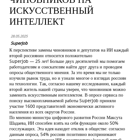
ИСКУССТВЕННЫЙ
ИНТЕЛЛЕКТ
28.05.2025
SuperJob
К перспективе замены чиновников и депутатов на ИИ каждый
второй россиянин относится положительно
SuperJob — 25 лет! Больше двух десятилетий мы помогаем
работодателям и соискателям найти друг друга и проводим
опросы общественного мнения. За это время мы не только
изучили рынок труда, но и узнали многое о взглядах россиян
на технологии. Так, согласно нашему исследованию, каждый
второй житель нашей страны уверен, что чиновников можно
заменить искусственным интеллектом. В опросе сервиса по
поиску высокооплачиваемой работы SuperJob приняли
участие 1600 представителей экономически активного
населения из всех округов России.
По мнению министра цифрового развития России Максута
Шадаева, ИИ способен взять на себя функции около 50%
госслужащих. Эта идея находит отклик в обществе: согласно
данным опроса, 54% россиян позитивно воспринимают
перспективу внедрения ИИ в госструктуры (каждый пятый —