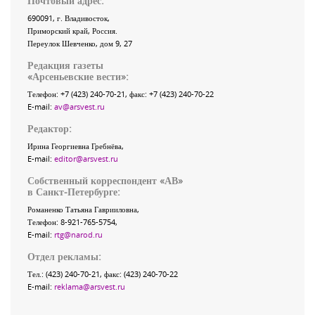
Почтовый адрес:
690091
, г.
Владивосток
,
Приморский край
,
Россия
.
Переулок Шевченко
, дом 9, 27
Редакция газеты
«
Арсеньевские вести
»:
Телефон:
+7 (423) 240-70-21
, факс:
+7 (423) 240-70-22
E-mail:
av@arsvest.ru
Редактор:
Ирина Георгиевна Гребнёва,
E-mail:
editor@arsvest.ru
Собственный корреспондент «АВ»
в Санкт-Петербурге:
Романенко Татьяна Гаврииловна,
Телефон: 8-921-765-5754,
E-mail:
rtg@narod.ru
Отдел рекламы:
Тел.: (423) 240-70-21, факс: (423) 240-70-22
E-mail:
reklama@arsvest.ru