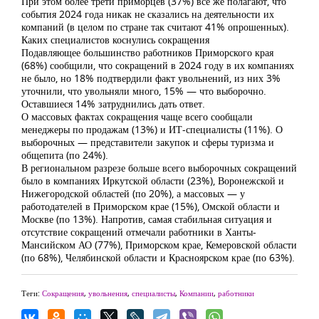
При этом более трети приморцев (37%) все же полагают, что
события 2024 года никак не сказались на деятельности их
компаний (в целом по стране так считают 41% опрошенных).
Каких специалистов коснулись сокращения
Подавляющее большинство работников Приморского края
(68%) сообщили, что сокращений в 2024 году в их компаниях
не было, но 18% подтвердили факт увольнений, из них 3%
уточнили, что увольняли много, 15% — что выборочно.
Оставшиеся 14% затруднились дать ответ.
О массовых фактах сокращения чаще всего сообщали
менеджеры по продажам (13%) и ИТ-специалисты (11%). О
выборочных — представители закупок и сферы туризма и
общепита (по 24%).
В региональном разрезе больше всего выборочных сокращений
было в компаниях Иркутской области (23%), Воронежской и
Нижегородской областей (по 20%), а массовых — у
работодателей в Приморском крае (15%), Омской области и
Москве (по 13%). Напротив, самая стабильная ситуация и
отсутствие сокращений отмечали работники в Ханты-
Мансийском АО (77%), Приморском крае, Кемеровской области
(по 68%), Челябинской области и Красноярском крае (по 63%).
Теги:
Сокращения
,
увольнения
,
специалисты
,
Компании
,
работники