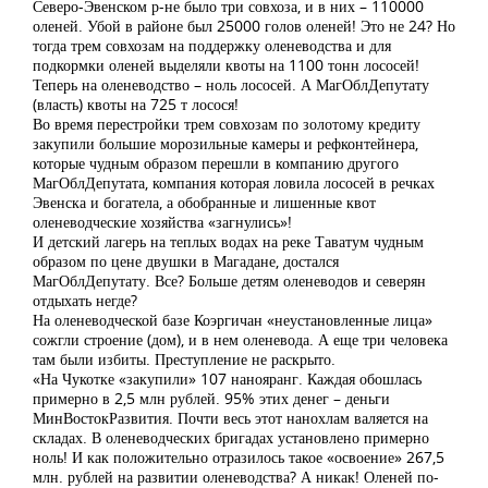
Северо-Эвенском р-не было три совхоза, и в них – 110000
оленей. Убой в районе был 25000 голов оленей! Это не 24? Но
тогда трем совхозам на поддержку оленеводства и для
подкормки оленей выделяли квоты на 1100 тонн лососей!
Теперь на оленеводство – ноль лососей. А МагОблДепутату
(власть) квоты на 725 т лосося!
Во время перестройки трем совхозам по золотому кредиту
закупили большие морозильные камеры и рефконтейнера,
которые чудным образом перешли в компанию другого
МагОблДепутата, компания которая ловила лососей в речках
Эвенска и богатела, а обобранные и лишенные квот
оленеводческие хозяйства «загнулись»!
И детский лагерь на теплых водах на реке Таватум чудным
образом по цене двушки в Магадане, достался
МагОблДепутату. Все? Больше детям оленеводов и северян
отдыхать негде?
На оленеводческой базе Коэргичан «неустановленные лица»
сожгли строение (дом), и в нем оленевода. А еще три человека
там были избиты. Преступление не раскрыто.
«На Чукотке «закупили» 107 нанояранг. Каждая обошлась
примерно в 2,5 млн рублей. 95% этих денег – деньги
МинВостокРазвития. Почти весь этот нанохлам валяется на
складах. В оленеводческих бригадах установлено примерно
ноль! И как положительно отразилось такое «освоение» 267,5
млн. рублей на развитии оленеводства? А никак! Оленей по-