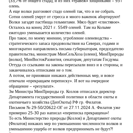
(33,7% от общего стада), и из них «травеж» хищниками – 931
олень.
А еще волки разгоняют стадо оленей так, что и не собрать.
Сотни оленей умрут от стресса и много важенок абортируют!
Волки загадят пастбища гельмитами. Мясо будет «глистявое».
Осталось на конец 2021 г. 5549 оленей. Там на Колыме
ежегодно уменьшается количество оленей.
Про такое, по моему мнению, угробление оленеводства –
стратегического запаса продовольствия на Северах, годами и
многократно направлялись письма губернаторам, председателю
правительства, министрам МинСельХоза (олени), МинПрироды
(волки), МинВостокРазвития, сенаторам, депутатам Госдумы.
Оттуда со ссылками на законы пересылали вниз и в стороны, и
заканчивалось отписками не о том.
А потом, не принявши никаких действенных мер, и вовсе
отвечали «прекращаем переписку». И вот на очередное
обращение – «результат».
Зм Министра МинПрироды гр. Козлов отписался директор
Департамента государственной политики в области охоты и
охотничьего хозяйства (ДепОхоты) РФ гр. Филатов.
Письмом № 29-50/20622-ОГ от 27.11.2024 А. Филатов уже
примерно 25-30 раз написал «переписка прекращена»!
То есть Министерство природы (Козлов) и Департамент охоты
(Филатов) никаких мер по уменьшению численности волков и
уменьшению ущерба от волков предпринимать не будут?!