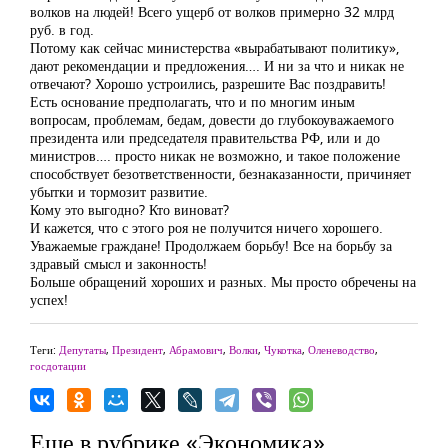
волков на людей! Всего ущерб от волков примерно 32 млрд
руб. в год.
Потому как сейчас министерства «вырабатывают политику»,
дают рекомендации и предложения…. И ни за что и никак не
отвечают? Хорошо устроились, разрешите Вас поздравить!
Есть основание предполагать, что и по многим иным
вопросам, проблемам, бедам, довести до глубокоуважаемого
президента или председателя правительства РФ, или и до
министров…. просто никак не возможно, и такое положение
способствует безответственности, безнаказанности, причиняет
убытки и тормозит развитие.
Кому это выгодно? Кто виноват?
И кажется, что с этого роя не получится ничего хорошего.
Уважаемые граждане! Продолжаем борьбу! Все на борьбу за
здравый смысл и законность!
Больше обращений хороших и разных. Мы просто обречены на
успех!
Теги:
Депутаты
,
Президент
,
Абрамович
,
Волки
,
Чукотка
,
Оленеводство
,
госдотации
Еще в рубрике «Экономика»