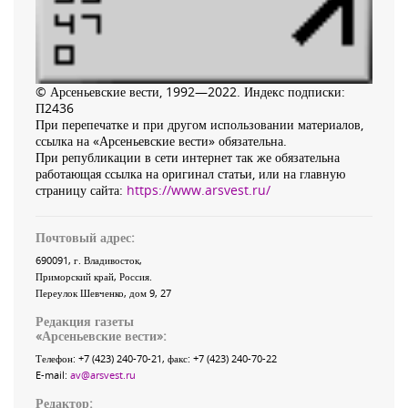
© Арсеньевские вести, 1992—2022. Индекс подписки:
П2436
При перепечатке и при другом использовании материалов,
ссылка на «Арсеньевские вести» обязательна.
При републикации в сети интернет так же обязательна
работающая ссылка на оригинал статьи, или на главную
страницу сайта:
https://www.arsvest.ru/
Почтовый адрес:
690091
, г.
Владивосток
,
Приморский край
,
Россия
.
Переулок Шевченко
, дом 9, 27
Редакция газеты
«
Арсеньевские вести
»:
Телефон:
+7 (423) 240-70-21
, факс:
+7 (423) 240-70-22
E-mail:
av@arsvest.ru
Редактор: