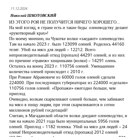
11.12.2024
Николай ШКОТОВСКИЙ
ИЗ ЭТОГО РОЯ НЕ ПОЛУЧИТСЯ НИЧЕГО ХОРОШЕГО…
На мой взгляд, в стране есть и такие беды: оленеводству делают
«рукотворный крах»!
По моему мнению, на Чукотке волки «заедают» оленеводство.
Там на начало 2023 г. было 123099 оленей. Родилось 44160
телят. Убой на мясо для людей – 12212. Всего
непроизводительный отход (пропало) 44291 оленей, и из них
по причине «травеж» хищниками (волки) – 14291 олень.
Осталось на конец 2023 г. 110756 оленей. Уменьшение
количества оленей происходит с 2010 г.
При Романе Абрамовиче из 60000 голов оленей сделали
224000. При последующих губернаторах из 224000 «сделали»
110756 голов оленей. «Пропажи» ежегодно больше, чем
приплод.
Очевидно, волкам скармливают оленей больше, чем забивают
на мясо в пищу людям, при этом скармливаются и сотни
миллионов рублей госдотаций!
Считаю, в Магаданской области волки доедают оленеводство, и
там на начало 2021 года было муниципальных 5956 голов
оленей. Приплод – 1182 теленка. Убой на мясо для людей – 24
оленя! Непроизводительный отход (пропажа) 2012 оленей