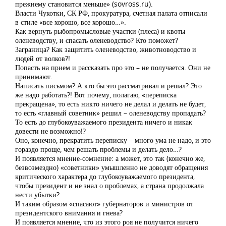
прежнему становится меньше» (sovross.ru).
Власти Чукотки, СК РФ, прокуратура, счетная палата отписали
в стиле «все хорошо, все хорошо…».
Как вернуть рыбопромысловые участки (плеса) и квоты
оленеводству, и спасать оленеводство? Кто поможет?
Заграница? Как защитить оленеводство, животноводство и
людей от волков?!
Попасть на прием и рассказать про это – не получается. Они не
принимают.
Написать письмом? А кто бы это рассматривал и решал? Это
же надо работать?! Вот почему, полагаю, «переписка
прекращена», то есть никто ничего не делал и делать не будет,
то есть «главный советник» решил – оленеводству пропадать?
То есть до глубокоуважаемого президента ничего и никак
довести не возможно!?
Оно, конечно, прекратить переписку – много ума не надо, и это
гораздо проще, чем решать проблемы и делать дело…?
И появляется мнение-сомнение: а может, это так (конечно же,
безвозмездно) «советники» умышленно не доводят обращения
критического характера до глубокоуважаемого президента,
чтобы президент и не знал о проблемах, а страна продолжала
нести убытки?
И таким образом «спасают» губернаторов и министров от
президентского внимания и гнева?
И появляется мнение, что из этого роя не получится ничего