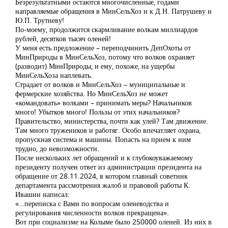
Безрезультатными остаются многочисленные, годами
направляемые обращения в МинСельХоз и к Д.Н. Патрушеву и
Ю.П. Трутневу!
По-моему, продолжится скармливание волкам миллиардов
рублей, десятков тысяч оленей!
У меня есть предложение – переподчинить ДепОхоты от
МинПрироды в МинСельХоз, потому что волков охраняет
(разводит) МинПрироды, и ему, похоже, на ущербы
МинСельХоза наплевать.
Страдает от волков и МинСельХоз – муниципальные и
фермерские хозяйства. Но МинСельХоз не может
«командовать» волками – принимать меры? Начальников
много! Убытков много! Пользы от этих начальников?
Правительство, министерства, почти как улей? Там движение.
Там много тружеников и работяг. Особо впечатляет охрана,
пропускная система и машины. Попасть на прием к ним
трудно, до невозможности.
После нескольких лет обращений и к глубокоуважаемому
президенту получен ответ из администрации президента на
обращение от 28.11.2024, в котором главный советник
департамента рассмотрения жалоб и правовой работы К.
Ивашин написал:
«…переписка с Вами по вопросам оленеводства и
регулирования численности волков прекращена».
Вот при социализме на Колыме было 250000 оленей. Из них в