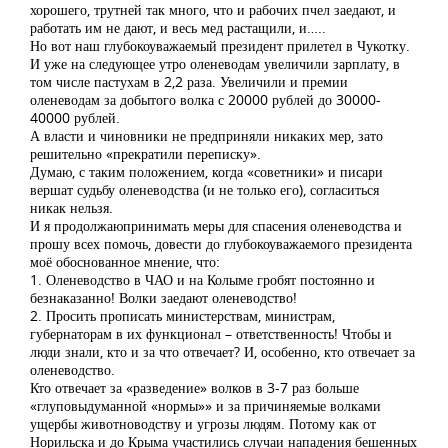
хорошего, трутней так много, что и рабочих пчел заедают, и
работать им не дают, и весь мед растащили, и…..
Но вот наш глубокоуважаемый президент прилетел в Чукотку.
И уже на следующее утро оленеводам увеличили зарплату, в
том числе пастухам в 2,2 раза. Увеличили и премии
оленеводам за добытого волка с 20000 рублей до 30000-
40000 рублей.
А власти и чиновники не предприняли никаких мер, зато
решительно «прекратили переписку».
Думаю, с таким положением, когда «советники» и писари
вершат судьбу оленеводства (и не только его), согласиться
никак нельзя.
И я продолжаюпринимать меры для спасения оленеводства и
прошу всех помочь, довести до глубокоуважаемого президента
моё обоснованное мнение, что:
1. Оленеводство в ЧАО и на Колыме гробят постоянно и
безнаказанно! Волки заедают оленеводство!
2. Просить прописать министерствам, министрам,
губернаторам в их функционал – ответственность! Чтобы и
люди знали, кто и за что отвечает? И, особенно, кто отвечает за
оленеводство.
Кто отвечает за «разведение» волков в 3-7 раз больше
«глуповыдуманной «нормы»» и за причиняемые волками
ущербы животноводству и угрозы людям. Потому как от
Норильска и до Крыма участились случаи нападения бешенных