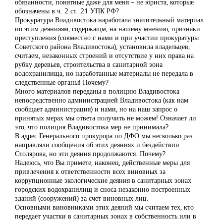
обязанности, понятные даже для меня – не юриста, которые
обозначены в ч. 2 ст. 21 УПК РФ?
Прокуратура Владивостока наработала значительный материал
по этим деянияям, содержащм, на нашему мнению, признаки
преступления (совместно с нами и при участии прокуратуры
Советского района Владивостока), установила владельцев,
считаем, незаконных строений и отсутствие у них права на
рубку деревьев, строительства в санитарной зона
водохранилища, но наработанные материалы не передала в
следственные органы! Почему?
Много материалов переданы в полицию Владивостока
непосредственно администрацией Владивостока (как нам
сообщает администрация) и нами, но на наш запрос о
принятых мерах мы ответа получить не можем! Означает ли
это, что полиция Владивостока мер не принимала?
В адрес Генерального прокурора по ДФО мы несколько раз
направляли сообщения об этих деяниях и бездействии
Столярова, но эти деяния продолжаются. Почему?
Надеюсь, что Вы примете, наконец, действенные меры для
привлечения к ответственности всех виновных за
коррупционные экологические деяния в санитарных зонах
городских водохранилищ и сноса незаконно построенных
зданий (сооружений) за счет виновных лиц.
Основными виновниками этих деяний мы считаем тех, кто
передает участки в санитарных зонах в собственность или в