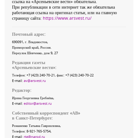
ссылка на «Арсеньевские вести» обязательна.
При републикации в сети интернет так же обязательна
работающая ссылка на оригинал статьи, или на главную
страницу сайта:
https://www.arsvest.ru/
Почтовый адрес:
690091
, г.
Владивосток
,
Приморский край
,
Россия
.
Переулок Шевченко
, дом 9, 27
Редакция газеты
«
Арсеньевские вести
»:
Телефон:
+7 (423) 240-70-21
, факс:
+7 (423) 240-70-22
E-mail:
av@arsvest.ru
Редактор:
Ирина Георгиевна Гребнёва,
E-mail:
editor@arsvest.ru
Собственный корреспондент «АВ»
в Санкт-Петербурге:
Романенко Татьяна Гаврииловна,
Телефон: 8-921-765-5754,
E-mail:
rtg@narod.ru