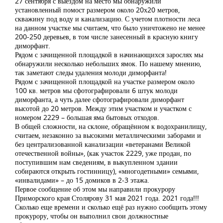
27 сентября с выездом на место мы обнаружили
установленный помост размером около 20х20 метров,
скважину под воду и канализацию. С учетом плотности леса
на данном участке мы считаем, что было уничтожено не менее
200-250 деревьев, в том числе занесенный в красную книгу
диморфант.
Рядом с зачищенной площадкой в начинающихся зарослях мы
обнаружили несколько небольших ямок. По нашему мнению,
так заметают следы удаления молоди диморфанта!
Рядом с зачищенной площадкой на участке размером около
100 кв. метров мы сфотографировали 6 штук молоди
диморфанта, а чуть далее сфотографировали диморфант
высотой до 20 метров. Между этим участком и участком с
номером 2229 – большая яма бытовых отходов.
В общей сложности, на склоне, обращённом к водохранилищу,
считаем, незаконно за высокими металлическими заборами и
без централизованной канализации «ветеранами Великой
отечественной войны», (как участок 2229, уже продан, по
поступившим нам сведениям, в выкупленном здании
собираются открыть гостинницу), «многодетными» семьями,
«инвалидами» – до 15 домиков в 2-3 этажа.
Первое сообщение об этом мы направили прокурору
Приморского края Столярову 31 мая 2021 года. 2021 года!!!
Сколько еще времени и сколько ещё раз нужно сообщить этому
прокурору, чтобы он выполнил свои должностные