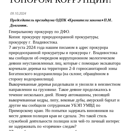
09.10.2024
Председатель президиума ОДПК «Хранители закона» П.М.
Довганюк.
Генеральному прокурору по ДФО.
Копия: прокурору природоохранной прокуратуры;
прокурору г. Владивостока.
7 августа 2024 года нашим письмом в адрес прокурора
природоохранной прокуратуры и прокурора г. Владивостока
мы сообщили об очередном коррупционном экологическом
деянии неустановленных лиц, которые с помощью экскаватора
корчевали деревья на территории 2-й горносанитарной зоны
Богатинского водохранилища (на склоне, обращённом в
сторону водохранилища).
Выкорчеванные деревья разделывали и увозили в неизвестном
направлении на грузовике. Такое деяние продолжалось в
течение нескольких дней. Номер автомашины, увозящей
выкорчеванные кедры, липу, вековые дубы, амурский бархат и
другие мы сообщили сотрудникам УБЭП УМВД по
Приморскому краю. Но попытки задержать виновников на
месте деяния полиция края не сделала. Это такой стиль
служебной деятельности полиции или чей-то личный интерес
не задерживать по «горячим» следам?