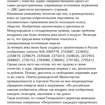
снимает с повестки задачи совершенствования одного из
самых распространенных современных источников загрязнения
— ДВС (двигатели внутреннего сгорания).
Напоминая уважаемому читателю про них, я руководствуюсь
вовсе не задетым избретательским тщеславием, но
исключительно стремлением внести посильную пользу
обществу. Изобретения запатентованы и признаны на
Международном и государтвенном уровнях, однако проблема
внедрения уже более четверти века висит в воздухе. Несмотря
на то, что предлагаемое изобретение относится к
альтернативным источникам энергии.
За четверть века мною были созданы и запатентованы в России
изобретения: патенты №№ 2069778, 2163681, 2228452,
2258819, 2298679, 2335648, 2373410, 2438026, 2472953,
2688601, 2756153, 2783080, 2788062, 2791382, 2795412.
Однако сколь часто мы сетуем, что нет пророка в своем
отечестве, и идеи, сфорированные впервые у нас, реализуются
за рубежом. Похоже, двигатель со свободными поршнями ждет
та же участь. Ответы руководителей Министерства
промышленности и торговли России на мои неоднократные
обращения повергли меня в недоумение: «По российским
законам изобретатель обязан сам внедрять свои изобретения,
находить спонсоров, заказчиков и так далее».
Такая политика, по словам Генерального директора компании
патентных поверенных «Петропатент» кандидата юридических