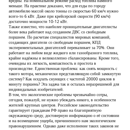
вредны. На номинальном режиме расход топлива намного
меньше. На практике доказано, что для езды по городу
автомобилю массой около тонны со скоростью 60 км/ч нужно
всего-то 6 кВт. Даже при крейсерской скорости (90 км/ч)
достаточно мощности 10-12 кВт.
Также известно, что наиболее проницательные двигателисты
более века работают над созданием ДВС со свободным
поршнем. По расчетам специалистов мировых компаний,
создающих двигатели со свободным поршнем, КПД
экспериментальных двигателлей переваливает за 70%. Они
работают на любом виде жидкого или газообразного топлива,
крайне надёжны и великоллепно сбалансированы. Кроме того,
очевидны их легкость, компактность и простота в
производстве. Единственная проблема: как снять мощность с
такого мотора, механически представляющую собой замкнутую
систему? Как оседлать снующих с частотой 20000 циклов в
минуту поршень? Эта задача так и осталась неразрешимой для
индивидальных изобретателей.
В том, что экологические проблемы чрезвычайно сотры,
сегодня, пожалуй, не нужно убеждать никого, в особенности
жителей крупных центров. Российское законодательство
гарантирует гражданам РФ право на благоприятную
окружающую среду, достоверную информацию о её состоянии
и на возмещение ущерба, причиненного нам экологическим
правонарушением. Однако даже исполнение таких законов не