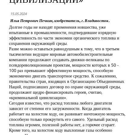
15.05.2024
Илья Петрович Печкин, изобретатель, г. Владивосток.
Долгие годы не находят применения новшества, уже
ипытанные в промышленности, подтвердившие изрядную
эффективность по части экономии органического топлива и
сохранения окружающей среды.
Разве можно оставаться равнодушным к тому, что в третьем
тысячелетии ведущие мировые автомобилестроительные
компании продолжают создавать движки-великаны по
псевдореволюционным проектам, мощности которых в 50 -
100 раз превышают эффективную мощность, способную
экономично двигать транспортное средство. К сожалению,
правительства стран, входящих в Организацию Объединенных
Наций, подписавших договор по охране окружающей среды,
продолжают щедро финансировать героев, считаю,
«криминальной цивилизации».
Сегодня известно, что расход топлива любого двигателя
зависит от степени его загруженности. Когда двигатель
работает на холостом ходу, он развивает ничтожную мощность,
способную только прокрутить его самого. Удельный расход
топлива огромен, полезной работы нет, а горючее сгорает.
Кроме того, на холостом ходу выхлопные газы особенно