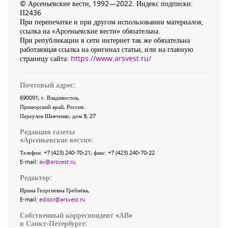
© Арсеньевские вести, 1992—2022. Индекс подписки:
П2436
При перепечатке и при другом использовании материалов,
ссылка на «Арсеньевские вести» обязательна.
При републикации в сети интернет так же обязательна
работающая ссылка на оригинал статьи, или на главную
страницу сайта:
https://www.arsvest.ru/
Почтовый адрес:
690091
, г.
Владивосток
,
Приморский край
,
Россия
.
Переулок Шевченко
, дом 9, 27
Редакция газеты
«
Арсеньевские вести
»:
Телефон:
+7 (423) 240-70-21
, факс:
+7 (423) 240-70-22
E-mail:
av@arsvest.ru
Редактор:
Ирина Георгиевна Гребнёва,
E-mail:
editor@arsvest.ru
Собственный корреспондент «АВ»
в Санкт-Петербурге: