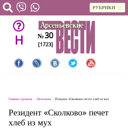
РУБРИКИ
30
№
H
[1723]
Главная страница
Экономика
Резидент «Сколково» печет хлеб из мух
Резидент «Сколково» печет
хлеб из мух