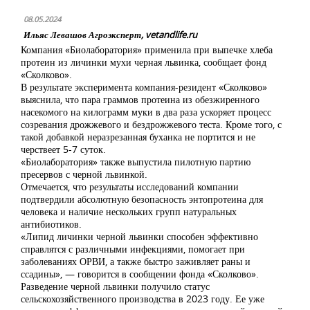
08.05.2024
Ильяс Левашов Агроэксперт, vetandlife.ru
Компания «Биолаборатория» применила при выпечке хлеба
протеин из личинки мухи черная львинка, сообщает фонд
«Сколково».
В результате эксперимента компания-резидент «Сколково»
выяснила, что пара граммов протеина из обезжиренного
насекомого на килограмм муки в два раза ускоряет процесс
созревания дрожжевого и бездрожжевого теста. Кроме того, с
такой добавкой неразрезанная буханка не портится и не
черствеет 5-7 суток.
«Биолаборатория» также выпустила пилотную партию
пресервов с черной львинкой.
Отмечается, что результаты исследований компании
подтвердили абсолютную безопасность энтопротеина для
человека и наличие нескольких групп натуральных
антибиотиков.
«Липид личинки черной львинки способен эффективно
справлятся с различными инфекциями, помогает при
заболеваниях ОРВИ, а также быстро заживляет раны и
ссадины», — говорится в сообщении фонда «Сколково».
Разведение черной львинки получило статус
сельскохозяйственного производства в 2023 году. Ее уже