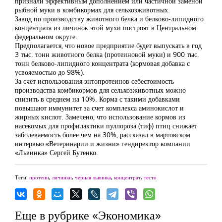
признали эффективным дополнением или частичной заменой
рыбной муки в комбикормах для сельхозживотных.
Завод по производству животного белка и белково-липидного
концентрата из личинок этой мухи построят в Центральном
федеральном округе.
Предполагается, что новое предприятие будет выпускать в год
3 тыс. тонн животного белка (протеиновой муки) и 900 тыс.
тонн белково-липидного концентрата (кормовая добавка с
усвояемостью до 98%).
За счет использования энтопротеинов себестоимость
производства комбикормов для сельхозживотных можно
снизить в среднем на 10%. Корма с такими добавками
повышают иммунитет за счет комплекса аминокислот и
жирных кислот. Замечено, что использование кормов из
насекомых для профилактики пуллороза (тиф) птиц снижает
заболеваемость более чем на 30%, рассказал в мартовском
интервью «Ветеринарии и жизни» гендиректор компании
«Львинка» Сергей Бутенко.
Теги:
протеин
,
личинки
,
черная львинка
,
концентрат
,
тесто
Еще в рубрике «Экономика»