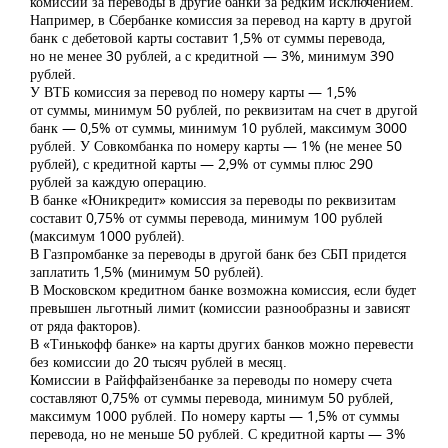
комиссии за переводы в другие банки за редким исключением.
Например, в Сбербанке комиссия за перевод на карту в другой
банк с дебетовой карты составит 1,5% от суммы перевода,
но не менее 30 рублей, а с кредитной — 3%, минимум 390
рублей.
У ВТБ комиссия за перевод по номеру карты — 1,5%
от суммы, минимум 50 рублей, по реквизитам на счет в другой
банк — 0,5% от суммы, минимум 10 рублей, максимум 3000
рублей. У Совкомбанка по номеру карты — 1% (не менее 50
рублей), с кредитной карты — 2,9% от суммы плюс 290
рублей за каждую операцию.
В банке «Юникредит» комиссия за переводы по реквизитам
составит 0,75% от суммы перевода, минимум 100 рублей
(максимум 1000 рублей).
В Газпромбанке за переводы в другой банк без СБП придется
заплатить 1,5% (минимум 50 рублей).
В Московском кредитном банке возможна комиссия, если будет
превышен льготный лимит (комиссии разнообразны и зависят
от ряда факторов).
В «Тинькофф банке» на карты других банков можно перевести
без комиссии до 20 тысяч рублей в месяц.
Комиссии в Райффайзенбанке за переводы по номеру счета
составляют 0,75% от суммы перевода, минимум 50 рублей,
максимум 1000 рублей. По номеру карты — 1,5% от суммы
перевода, но не меньше 50 рублей. С кредитной карты — 3%