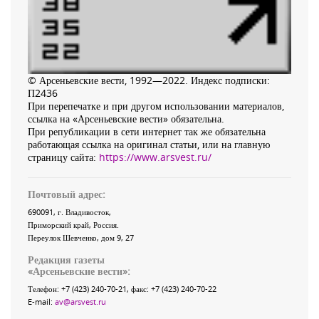
© Арсеньевские вести, 1992—2022. Индекс подписки:
П2436
При перепечатке и при другом использовании материалов,
ссылка на «Арсеньевские вести» обязательна.
При републикации в сети интернет так же обязательна
работающая ссылка на оригинал статьи, или на главную
страницу сайта:
https://www.arsvest.ru/
Почтовый адрес:
690091
, г.
Владивосток
,
Приморский край
,
Россия
.
Переулок Шевченко
, дом 9, 27
Редакция газеты
«
Арсеньевские вести
»:
Телефон:
+7 (423) 240-70-21
, факс:
+7 (423) 240-70-22
E-mail:
av@arsvest.ru