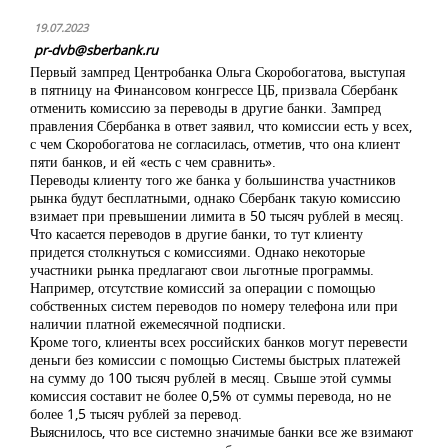
19.07.2023
pr-dvb@sberbank.ru
Первый зампред Центробанка Ольга Скоробогатова, выступая
в пятницу на Финансовом конгрессе ЦБ, призвала Сбербанк
отменить комиссию за переводы в другие банки. Зампред
правления Сбербанка в ответ заявил, что комиссии есть у всех,
с чем Скоробогатова не согласилась, отметив, что она клиент
пяти банков, и ей «есть с чем сравнить».
Переводы клиенту того же банка у большинства участников
рынка будут бесплатными, однако Сбербанк такую комиссию
взимает при превышении лимита в 50 тысяч рублей в месяц.
Что касается переводов в другие банки, то тут клиенту
придется столкнуться с комиссиями. Однако некоторые
участники рынка предлагают свои льготные программы.
Например, отсутствие комиссий за операции с помощью
собственных систем переводов по номеру телефона или при
наличии платной ежемесячной подписки.
Кроме того, клиенты всех российских банков могут перевести
деньги без комиссии с помощью Системы быстрых платежей
на сумму до 100 тысяч рублей в месяц. Свыше этой суммы
комиссия составит не более 0,5% от суммы перевода, но не
более 1,5 тысяч рублей за перевод.
Выяснилось, что все системно значимые банки все же взимают