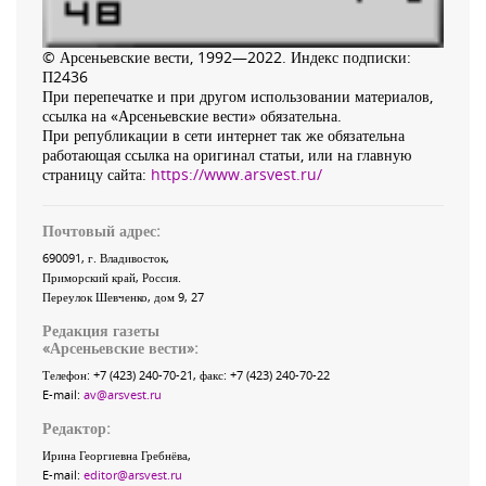
© Арсеньевские вести, 1992—2022. Индекс подписки:
П2436
При перепечатке и при другом использовании материалов,
ссылка на «Арсеньевские вести» обязательна.
При републикации в сети интернет так же обязательна
работающая ссылка на оригинал статьи, или на главную
страницу сайта:
https://www.arsvest.ru/
Почтовый адрес:
690091
, г.
Владивосток
,
Приморский край
,
Россия
.
Переулок Шевченко
, дом 9, 27
Редакция газеты
«
Арсеньевские вести
»:
Телефон:
+7 (423) 240-70-21
, факс:
+7 (423) 240-70-22
E-mail:
av@arsvest.ru
Редактор:
Ирина Георгиевна Гребнёва,
E-mail:
editor@arsvest.ru