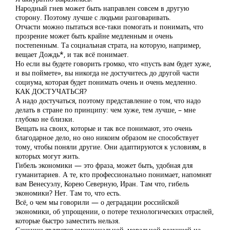
Народный гнев может быть направлен совсем в другую
сторону. Поэтому лучше с людьми разговаривать.
Отчасти можно пытаться все-таки помогать и понимать, что
прозрение может быть крайне медленным и очень
постепенным. Та социальная страта, на которую, например,
вещает Дождь*, и так всё понимает.
Но если вы будете говорить громко, что «пусть вам будет хуже,
и вы поймете», вы никогда не достучитесь до другой части
социума, которая будет понимать очень и очень медленно.
КАК ДОСТУЧАТЬСЯ?
А надо достучаться, поэтому представление о том, что надо
делать в стране по принципу: чем хуже, тем лучше, – мне
глубоко не близки.
Вещать на своих, которые и так все понимают, это очень
благодарное дело, но оно никоим образом не способствует
тому, чтобы поняли другие. Они адаптируются к условиям, в
которых могут жить.
Гибель экономики — это фраза, может быть, удобная для
гуманитариев. А те, кто профессионально понимает, напомнят
вам Венесуэлу, Корею Северную, Иран. Там что, гибель
экономики? Нет. Там то, что есть.
Всё, о чем мы говорили — о деградации российской
экономики, об упрощении, о потере технологических отраслей,
которые быстро заместить нельзя.
Санкции являются эмоциональной, моральной реакцией на