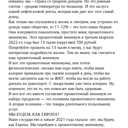
неважно, мы – страна со средним доходом. Но это ровным
счетом – средняя температура по больнице. И это заслуга
нашей нефтегазовой ренты, которая нам дает вот этот самый
доход.
Как только мы спускаемся в жизнь и смотрим, как устроено по
доходу наше общество, то 11-12% – это тупо наши бедные.
Они изнуряются показателем, простите меня, прожиточного
минимума. Этот прожиточный минимум в третьем квартале
2022-го года был 13 тысяч (округляю) 700 рублей.
Попробуйте прожить на 13 тысяч в месяц, у вас будут
интересные подробности жизни. Тем не менее, так считается
наш прожиточный минимум.
И вот эти прожиточные минимумы, они почти
физиологические: сколько вам надо иметь, чтобы ваши
калории превышали три тысячи калорий в день, чтобы вы
могли заплатить как-то за ЖКУ, чтобы вы могли на работу
доехать на транспорте. С лекарствами уже типа аспирин. Ну,
извините, это не то, что помогает вам быть здоровым.
И вот всё это вместе составляет прожиточный минимум по
набору продуктов — это половина прожиточного минимума.
А вторая половина – это товары длительного пользования,
услуг.
МЫ БУДЕМ, КАК ЕВРОПА?
Наше государство в начале 2021 года сказало: нет, мы будем,
как Европа. Мы перейдем к прожиточному минимуму,