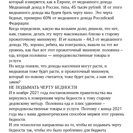
который измеряется, как в Европе, от медианного дохода.
Медианный доход в России, типа, 45 тысяч рублей. И от этого
медианного дохода мы будем брать черту вниз. Это черта
бедных, примерно 60% от медианного дохода Российской
Федерации.
Когда определяли, какую мы возьмем долю, решили, что нет,
нам, главное, делать эту черту максимально близко к старому
прожиточному минимуму. И её назвали – 44,3 от медианного
дохода. Ну, хорошо, ребята, вы поигрались, вышли на тот же
уровень, как был вот этот прожиточный минимум: половина –
еда, вторая половина — непродовольственные товары и
услуги.
Но когда поняли, что доходы населения могут расти, и
медианная тоже будет расти, и прожиточный минимум,
который по-новому считается, тоже будет расти, а нам это
зачем?
НЕ ПОДЫМАТЬ ЧЕРТУ БЕДНОСТИ
И в ноябре 2021 года постановлением правительства мы
вернулись к измерениям черты бедности к тому старому
дедовскому методу. Половина еда и плюс удвоение –
непродовольственные товары и услуги. Поэтому с конца 2021
года мы с вами древнегреческим способом меряем этот уровень
бедности.
И эти технологии направлены на то, чтобы не подымать черту
бедности так, чтобы это было проблемно для бюджета