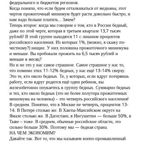
федерального и бюджетов регионов.
Когда поняли, что если будем отталкиваться от медианы, этот
чертов прожиточный минимум будет расти довольно быстро, и
нам надо больше платить… Зачем?
Теперь второе: когда мы говорим о том, кто в России бедный,
даже по этой черте, которая в третьем квартале 13,7 тысяч
рублей! В этой группе находятся 11 с лишним процентов
российского населения. Из которых 1%, (можно, я скажу по-
честному?) нищие. У них половина прожиточного минимума
и меньше. Вы пробовали прожить на 6,5 тысяч рублей и
меньше в месяц?
Но и не это у нас самое страшное. Самое страшное у нас то,
что помимо этих 11-12% бедных, у нас ещё 13-14% сверху.
Это те, кто около бедных. Те, у которых, если вдруг потеряешь
работу, если вдруг родится ещё один ребенок, вы
железобетонно опукаетесь в группу бедных. Суммарно бедных
и тех, кто около бедных (это не более полутора прожиточных
минимума на человека) – это четверть российского населения!
В среднем. Понятно, что в Москве не четверть, процентов 13-
14. В Питере столько же. В Ханты-Мансийском округе на
Ямале столько же. В Дагестане, в Ингушетии — больше 50%, в
Тыве – тоже. В среднем, обычные российские области, это
сильно больше 30%. Поэтому мы — бедная страна.
НА ЧЕМ ЭКОНОМИМ?
Давайте так. Вот то, что мы называем воено-промышленный