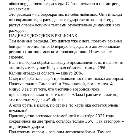
общегосударственные расходы. Сейчас нельзя его посмотреть,
его закрыли.
Это расходы – на бюрократию, на себя, любимых. Они никогда
не сокращаются, и расходы на государственных лиц всегда
растут опережающими темпами относительно динамики всех
расходов.
ПАДЕНИЕ ДОХОДОВ В РЕГИОНАХ
Там военные расходы. Это длится уже с лета, поэтому раненые
бойцы — это понятно. В первую очередь, это автомобильные
регионы с автопромовским производством. И там всё не
здорово.
Если мы берем обрабатывающую промышленность, в целом, то
это получается у нас Калужская область – минус 29%,
Калининградская область — минус 20%.
Спад в обрабатывающей промышленности, не только автопром.
Полегче стало в Самарской и Ульяновской, там – минус 4,
минус 8 за счет того, что частично возобновилось
производство, сами знаете кого — «Лада Гранта» и, видимо,
эти простые модели «Sollers».
А если брать, в целом, по стране, то картинка остается очень
печальной.
Производство легковых автомобилей в октябре 2021 года
сократилось на две трети, осталось только 36%. Так автопром –
под первым ударом.
Под вторым ударом – регионы лесопереработки. Там всё