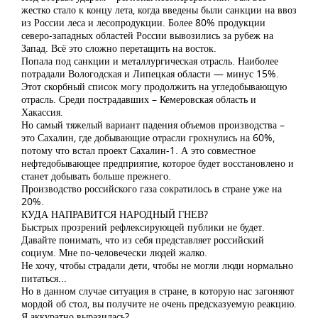
жестко стало к концу лета, когда введены были санкции на ввоз
из России леса и лесопродукции. Более 80% продукции
северо-западных областей России вывозились за рубеж на
Запад. Всё это сложно перетащить на восток.
Попала под санкции и металлургическая отрасль. Наиболее
потрадали Вологодская и Липецкая области — минус 15%.
Этот скорбный список могу продолжить на угледобывающую
отрасль. Среди пострадавших – Кемеровская область и
Хакассия.
Но самый тяжелый вариант падения объемов производства –
это Сахалин, где добывающие отрасли грохнулись на 60%,
потому что встал проект Сахалин-1. А это совместное
нефтедобывающее предприятие, которое будет восстановлено и
станет добывать больше прежнего.
Производство российского газа сократилось в стране уже на
20%.
КУДА НАПРАВИТСЯ НАРОДНЫЙ ГНЕВ?
Быстрых прозрений рефлексирующей публики не будет.
Давайте понимать, что из себя представляет российский
социум. Мне по-человечески людей жалко.
Не хочу, чтобы страдали дети, чтобы не могли люди нормально
питаться...
Но в данном случае ситуация в стране, в которую нас загоняют
мордой об стол, вы получите не очень предсказуемую реакцию.
Я аккуратно выразилась?