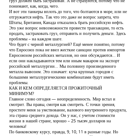
груз должен быть застрахован. А не страхуются, потому что не
понимают, как, когда, чего.
И вот эти танкеры вплоть до того, что болтаются в море, или не
отгружается нефть. Так что это даже не вопрос запрета, что
Штаты, Британия, Канада отказались брать российскую нефть.
Это уже вопрос невозможности провести транзакцию, то есть
продать, застраховать груз, отправить и получить деньги. Здесь
проблемы – на каждом шаге.
Что будет с черной металлургией? Ещё менее понятно, потому
что Евросоюз пока не ввел жесткие санкции против импортов
Евросоюзом российских металлов, но они обсуждаются... И
если они накладываются тем или иным макаром на экспорт
российской металлургии... Мы половину произведенного
металла вывозим. Это означает: куча крупных городов с
большими металлургическими комбинатами будут иметь
проблемы.
КАК И КЕМ ОПРЕДЕЛЯЕТСЯ ПРОЖИТОЧНЫЙ
МИНИМУМ?
Главное слово сегодня — неопределенность. Мир встал и
смотрит. Вы правы, смотря как смотреть. С точки зрения,
простите меня за умствование, валового внутреннего продукта,
эта страна среднего дохода. Он у нас, с учетом стоимости
жизни в нашей стране, хорошо – 25 тысяч долларов на
человека!
По банковскому курсу, правда, 9, 10, 11 в разные годы. Но