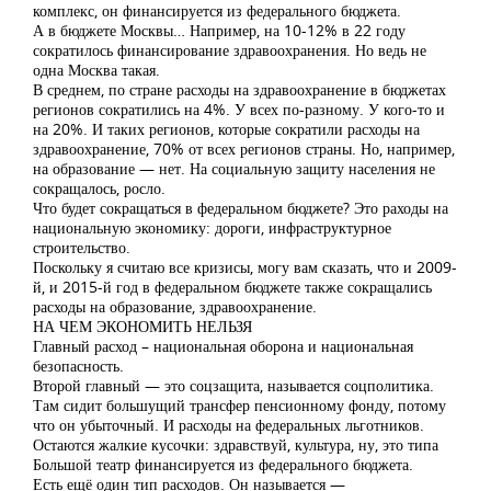
комплекс, он финансируется из федерального бюджета.
А в бюджете Москвы… Например, на 10-12% в 22 году
сократилось финансирование здравоохранения. Но ведь не
одна Москва такая.
В среднем, по стране расходы на здравоохранение в бюджетах
регионов сократились на 4%. У всех по-разному. У кого-то и
на 20%. И таких регионов, которые сократили расходы на
здравоохранение, 70% от всех регионов страны. Но, например,
на образование — нет. На социальную защиту населения не
сокращалось, росло.
Что будет сокращаться в федеральном бюджете? Это раходы на
национальную экономику: дороги, инфраструктурное
строительство.
Поскольку я считаю все кризисы, могу вам сказать, что и 2009-
й, и 2015-й год в федеральном бюджете также сокращались
расходы на образование, здравоохранение.
НА ЧЕМ ЭКОНОМИТЬ НЕЛЬЗЯ
Главный расход – национальная оборона и национальная
безопасность.
Второй главный — это соцзащита, называется соцполитика.
Там сидит большущий трансфер пенсионному фонду, потому
что он убыточный. И расходы на федеральных льготников.
Остаются жалкие кусочки: здравствуй, культура, ну, это типа
Большой театр финансируется из федерального бюджета.
Есть ещё один тип расходов. Он называется —