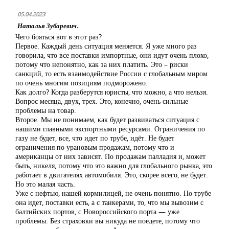
05.04.2023
Наталья Зубаревич.
Чего бояться вот в этот раз?
Первое. Каждый день ситуация меняется. Я уже много раз
говорила, что все поставки импортные, они идут очень плохо,
потому что непонятно, как за них платить. Это – риски
санкций, то есть взаимодействие России с глобальным миром
по очень многим позициям подморожено.
Как долго? Когда разберутся юристы, что можно, а что нельзя.
Вопрос месяца, двух, трех. Это, конечно, очень сильные
проблемы на товар.
Второе. Мы не понимаем, как будет развиваться ситуация с
нашими главными экспортными ресурсами. Ограничения по
газу не будет, все, что идет по трубе, идёт. Не будет
ограничения по урановым продажам, потому что и
американцы от них зависят. По продажам палладия и, может
быть, никеля, потому что это важно для глобального рынка, это
работает в двигателях автомобиля. Это, скорее всего, не будет.
Но это малая часть.
Уже с нефтью, нашей кормилицей, не очень понятно. По трубе
она идет, поставки есть, а с танкерами, то, что мы вывозим с
балтийских портов, с Новороссийского порта — уже
проблемы. Без страховки вы никуда не поедете, потому что