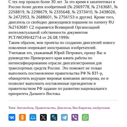
С тех пор прошло более 30 лет. За это время я запатентовал в
России более десяти изобретений (№ 2069778, № 2163681, №
2258819, № 2298679, № 2335648, № 2373410, № 2438026,
№ 2472953, № 2688601, № 2756153 и другие). Кроме того,
двигатель со свободно движущимся поршнем по патенту RU
№2163681 С2 охраняется Всемирной Организацией
интеллектуальной собственности документом
РСТ/WO99/42714 от 26.08.1999г.
Таким образом, мои проекты по созданию двигателей нового
поколения опережают иностранных изобретателей.
Учитывая это, уважаемый Юрий Петрович, прошу Вас и
руководство Приморского края начать работы по
интенсифицированию отрасли двигателестроения для
транспортных средств России. Это поможет не только
выполнить постановление правительства РФ № 831-р,
обанкротить ведущие мировые компании автопрома, но и
позволит выполнить поставленные президентом и
правительством РФ задание по развитию национального
приоритета Дальнего Востока.
Теги:
Автомобиль
,
Правительство
,
Двигатель
,
Ван Блариган
,
изобретения