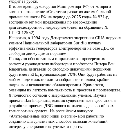
уходит за рубеж.
В то же время руководство Минпромторг РФ, от которого
зависит выполнение «Стратегии развития автомобильной
промышленности РФ на период до 2025 года» № 831-р,
воспринимает мои предложения по возрождению
двигателестроения с недоверием (ответ на обращение №
ПГ-20-12552).
Напротив, в 1994 году Департамент энергетики США поручил
ученым Национальной лаборатории Sandia изучать
эффективность генераторов электроэнергии на базе ДВС со
свободно движущимся поршнем.
По научно обоснованным и практически проверенным
расчетам руководителя лаборатории профессора Питера Ван
Бларигана, двигатели со свободно движущими поршнями
будут иметь КПД превышающий 70%. Они будут работать на
любом виде жидкого или газообразного топлива, крайне
надежны и великолепно сбалансированы. Кроме того,
очевидны их легкость компактность и простота в производстве.
Я полностью согласен с американским ученым. Изучив
проекты Ван Бларигана, выявив существенные недостатки, я
разработал проекты ДВС нового поколения для российских
транспортных средств. На российском конкурсе
«Альтернативные источники энергии» мои работы по
созданию альтернативных способов вызвали живейший
интерес у специалистов, ученых и прессы.