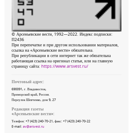
© Арсеньевские вести, 1992—2022. Индекс подписки:
П2436
При перепечатке и при другом использовании материалов,
ссылка на «Арсеньевские вести» обязательна.
При републикации в сети интернет так же обязательна
работающая ссылка на оригинал статьи, или на главную
страницу сайта:
https://www.arsvest.ru/
Почтовый адрес:
690091
, г.
Владивосток
,
Приморский край
,
Россия
.
Переулок Шевченко
, дом 9, 27
Редакция газеты
«
Арсеньевские вести
»:
Телефон:
+7 (423) 240-70-21
, факс:
+7 (423) 240-70-22
E-mail:
av@arsvest.ru