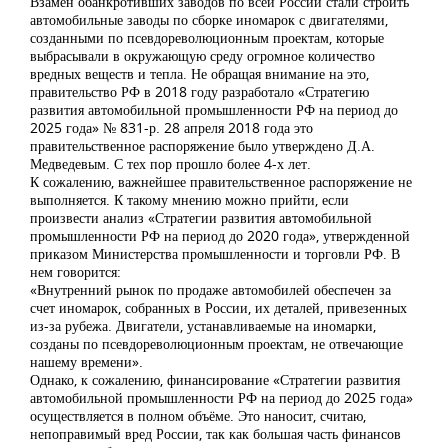
Взамен обанкротивших заводов по всей России стали строить
автомобильные заводы по сборке иномарок с двигателями,
созданными по псевдореволюционным проектам, которые
выбрасывали в окружающую среду огромное количество
вредных веществ и тепла. Не обращая внимание на это,
правительство РФ в 2018 году разработало «Стратегию
развития автомобильной промышленности РФ на период до
2025 года» № 831-р. 28 апреля 2018 года это
правительственное распоряжение было утверждено Д.А.
Медведевым. С тех пор прошло более 4-х лет.
К сожалению, важнейшее правительственное распоряжение не
выполняется. К такому мнению можно прийти, если
произвести анализ «Стратегии развития автомобильной
промышленности РФ на период до 2020 года», утвержденной
приказом Министерства промышленности и торговли РФ. В
нем говорится:
«Внутренний рынок по продаже автомобилей обеспечен за
счет иномарок, собранных в России, их деталей, привезенных
из-за рубежа. Двигатели, устанавливаемые на иномарки,
созданы по псевдореволюционным проектам, не отвечающие
нашему времени».
Однако, к сожалению, финансирование «Стратегии развития
автомобильной промышленности РФ на период до 2025 года»
осуществляется в полном объёме. Это наносит, считаю,
непоправимый вред России, так как большая часть финансов