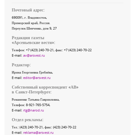
Почтовый адрес:
690091
, г.
Владивосток
,
Приморский край
,
Россия
.
Переулок Шевченко
, дом 9, 27
Редакция газеты
«
Арсеньевские вести
»:
Телефон:
+7 (423) 240-70-21
, факс:
+7 (423) 240-70-22
E-mail:
av@arsvest.ru
Редактор:
Ирина Георгиевна Гребнёва,
E-mail:
editor@arsvest.ru
Собственный корреспондент «АВ»
в Санкт-Петербурге:
Романенко Татьяна Гаврииловна,
Телефон: 8-921-765-5754,
E-mail:
rtg@narod.ru
Отдел рекламы:
Тел.: (423) 240-70-21, факс: (423) 240-70-22
E-mail:
reklama@arsvest.ru