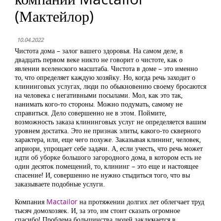
(Мактейлор)
10.04.2022
Чистота дома – залог вашего здоровья. На самом деле, в
двадцать первом веке никто не говорит о чистоте, как о
явлении вселенского масштаба. Чистота в доме – это именно
то, что определяет каждую хозяйку. Но, когда речь заходит о
клининговых услугах, люди по обыкновению своему бросаются
на человека с негативными посылами. Мол, как это так,
нанимать кого-то стороны. Можно подумать, самому не
справиться. Дело совершенно не в этом. Поймите,
возможность заказа клининговых услуг не определяется вашим
уровнем достатка. Это не признак элиты, какого-то скверного
характера, или, еще чего похуже. Заказывая клининг, человек,
априори, упрощает себе задачи. А, если учесть, что речь может
идти об уборке большого загородного дома, в котором есть не
один десяток помещений, то, клининг – это еще и настоящее
спасение! И, совершенно не нужно стыдиться того, что вы
заказываете подобные услуги.
Компания
Mactailor
на протяжении долгих лет облегчает труд
тысяч домохозяек. И, за это, им стоит сказать огромное
спасибо! Проблема большинства людей заключается в