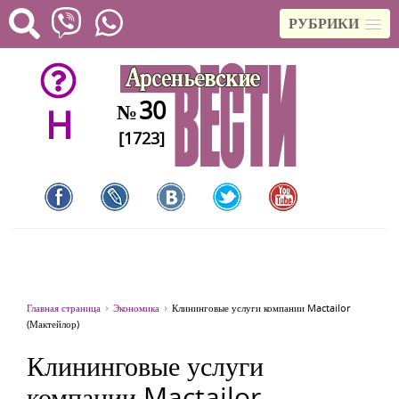
РУБРИКИ
30
№
H
[1723]
Главная страница
Экономика
Клининговые услуги компании Mactailor
(Мактейлор)
Клининговые услуги
компании Mactailor