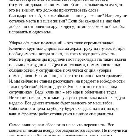
отсутствии должного внимания. Если заказываешь услугу, то
это не значит, что должны присутствовать слова
благодарности. А, как же обыкновенное уважение? Или, ему не
осталось места в вашей жизни? Если бы каждый из нас был
добрее по отношению друг к другу, то многое можно было бы
исправить в одночасье.
Уборка офисных помещений – это тоже огромная задача.
Конечно, крупные фирмы всегда держат руку на пульсе, и, при
необходимости, всегда знают, на кого могут рассчитывать.
Многие управленцы предпочитают перекладывать такие задачи
на самих сотрудников. Другими словами, помимо основных
обязанностей, у сотрудников появляется опция «уборка
помещения». Несомненно, кого-то это полностью устраивает.
И, мы сейчас не станем рассуждать, на предмет необходимости
таких действий. Важно другое. Кто как относится к своим
сотрудникам. Ведь, клининг – это еще и облегчение труда.
Никто не говорит, что такие услуги нужно заказывать каждую
неделю. Все действительно будет зависеть от масштабов.
Собственно, и цена за уборку будет складываться из того, с
каким фронтом работ столкнуться нанятые специалисты.
Самое главное, вам абсолютно не за что переживать. Все
моменты, нюансы всегда обговариваются заранее. Не получится
так, что вас не будут ставить в известность, как и каким