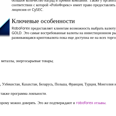
большое количество наград и премий компании. Также у организ
соответствии с которой «РобоФорекс» имеет право предоставлять 
лицензия от CySEC.
Ключевые особенности
RoboForex предоставляет клиентам возможность выбрать валюту
GOLD. Это самые востребованные валюты на инвестиционном ры
развивающаяся криптовалюта пока еще доступна не на всех тор
 металлы, энергосырьевые товары;
, Узбекистан, Казахстан, Беларусь, Польша, Франция, Турция, Монголия 
а также программа лояльности.
оторому можно доверять. Это же подтверждают и
roboforex отзывы
.