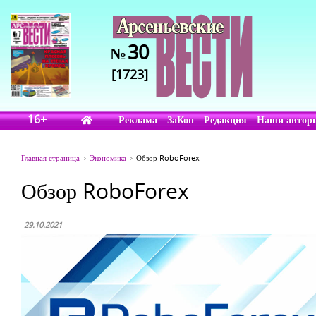
30
№
[1723]
16+
Реклама
ЗаКон
Редакция
Наши автор
Главная страница
Экономика
Обзор RoboForex
Обзор RoboForex
29.10.2021