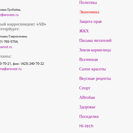
Политика
евна Гребнёва,
Экономика
r@arsvest.ru
Защита прав
ый корреспондент «АВ»
етербурге:
ЖКХ
тьяна Гаврииловна,
Письма читателей
21-765-5754,
narod.ru
Земля-кормилица
кламы:
Вселенная
40-70-21, факс: (423) 240-70-22
Салон красоты
ma@arsvest.ru
Вкусные рецепты
Спорт
АВтобан
Здоровье
Посиделки
Hi-tech