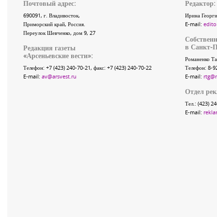
Почтовый адрес:
Редактор:
690091
, г.
Владивосток
,
Ирина Георги
Приморский край
,
Россия
.
E-mail:
edito
Переулок Шевченко
, дом 9, 27
Собственн
в Санкт-П
Редакция газеты
«
Арсеньевские вести
»:
Романенко Та
Телефон:
+7 (423) 240-70-21
, факс:
+7 (423) 240-70-22
Телефон: 8-9
E-mail:
av@arsvest.ru
E-mail:
rtg@
Отдел ре
Тел.: (423) 2
E-mail:
rekla