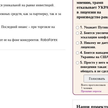
мнению, трамп
ся уникальной на рынке инвестиций.
отказывает УКР
в лицензии на
жных средств, как за партнерку, так и за
производство рак
. Последний нюанс – при торговле на
1. Уважает Путин
2. Боится увелич
эскалацию конфл
ют ее на фоне конкурентов. RoboForex
3. Никому не дает
лицензии.
4. Боится нападе
Украины на СШ
5. Просто у него 
поведения такая:
обещать и не сдел
Всего проголосовало
1 человек
Прошлые опросы
Наши проект