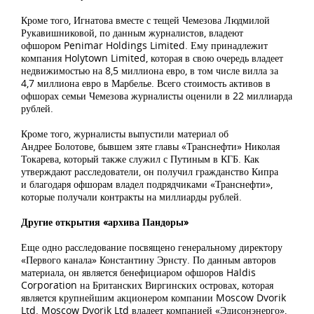
Кроме того, Игнатова вместе с тещей Чемезова Людмилой
Рукавишниковой, по данным журналистов, владеют
офшором Penimar Holdings Limited. Ему принадлежит
компания Holytown Limited, которая в свою очередь владеет
недвижимостью на 8,5 миллиона евро, в том числе вилла за
4,7 миллиона евро в Марбелье. Всего стоимость активов в
офшорах семьи Чемезова журналисты оценили в 22 миллиарда
рублей.
Кроме того, журналисты выпустили материал об
Андрее Болотове, бывшем зяте главы «Транснефти» Николая
Токарева, который также служил с Путиным в КГБ. Как
утверждают расследователи, он получил гражданство Кипра
и благодаря офшорам владел подрядчиками «Транснефти»,
которые получали контракты на миллиарды рублей.
Другие открытия «архива Пандоры»
Еще одно расследование посвящено генеральному директору
«Первого канала» Константину Эрнсту. По данным авторов
материала, он является бенефициаром офшоров Haldis
Corporation на Британских Виргинских островах, которая
является крупнейшим акционером компании Moscow Dvorik
Ltd. Moscow Dvorik Ltd владеет компанией «Эдисонэнерго»,