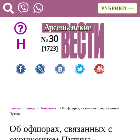
РУБРИКИ
30
№
H
[1723]
Главная страница
Экономика
Об офшорах, связанных с окружением
Путина
Об офшорах, связанных с
окружением Путина