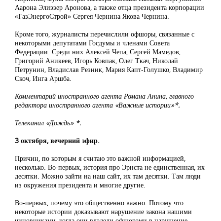
Аарона Элиэзер Аронова, а также отца президента корпорации
«ГазЭнергоСтрой» Сергея Чернина Якова Чернина.
Кроме того, журналисты перечислили офшоры, связанные с
некоторыми депутатами Госдумы и членами Совета
Федерации. Среди них Алексей Чепа, Сергей Мамедов,
Григорий Аникеев, Игорь Ковпак, Олег Ткач, Николай
Петрунин, Владислав Резник, Мария Капт-Голушко, Владимир
Скоч, Инга Аршба.
Комментарий иностранного агента Романа Анина, главного
редактора иностранного агента «Важные истории»*.
Телеканал «Дождь» *.
3 октября, вечерний эфир.
Причин, по которым я считаю это важной информацией,
несколько. Во-первых, история про Эрнста не единственная, их
десятки. Можно зайти на наш сайт, их там десятки. Там люди
из окружения президента и многие другие.
Во-первых, почему это общественно важно. Потому что
некоторые истории доказывают нарушение закона нашими
чиновниками, когда они владели офшорами в нарушение