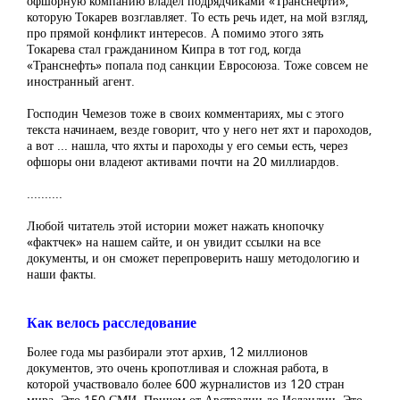
офшорную компанию владел подрядчиками «Транснефти»,
которую Токарев возглавляет. То есть речь идет, на мой взгляд,
про прямой конфликт интересов. А помимо этого зять
Токарева стал гражданином Кипра в тот год, когда
«Транснефть» попала под санкции Евросоюза. Тоже совсем не
иностранный агент.
Господин Чемезов тоже в своих комментариях, мы с этого
текста начинаем, везде говорит, что у него нет яхт и пароходов,
а вот ... нашла, что яхты и пароходы у его семьи есть, через
офшоры они владеют активами почти на 20 миллиардов.
..........
Любой читатель этой истории может нажать кнопочку
«фактчек» на нашем сайте, и он увидит ссылки на все
документы, и он сможет перепроверить нашу методологию и
наши факты.
Как велось расследование
Более года мы разбирали этот архив, 12 миллионов
документов, это очень кропотливая и сложная работа, в
которой участвовало более 600 журналистов из 120 стран
мира. Это 150 СМИ. Причем от Австралии до Исландии. Это