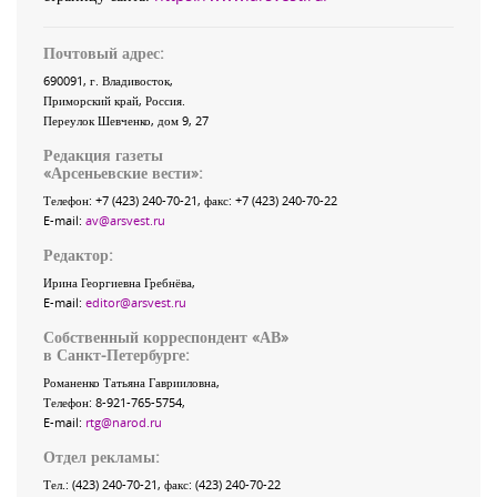
Почтовый адрес:
690091
, г.
Владивосток
,
Приморский край
,
Россия
.
Переулок Шевченко
, дом 9, 27
Редакция газеты
«
Арсеньевские вести
»:
Телефон:
+7 (423) 240-70-21
, факс:
+7 (423) 240-70-22
E-mail:
av@arsvest.ru
Редактор:
Ирина Георгиевна Гребнёва,
E-mail:
editor@arsvest.ru
Собственный корреспондент «АВ»
в Санкт-Петербурге:
Романенко Татьяна Гаврииловна,
Телефон: 8-921-765-5754,
E-mail:
rtg@narod.ru
Отдел рекламы:
Тел.: (423) 240-70-21, факс: (423) 240-70-22