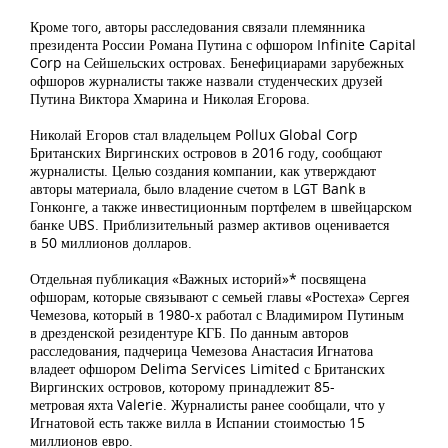
Кроме того, авторы расследования связали племянника
президента России Романа Путина с офшором Infinite Capital
Corp на Сейшельских островах. Бенефициарами зарубежных
офшоров журналисты также назвали студенческих друзей
Путина Виктора Хмарина и Николая Егорова.
Николай Егоров стал владельцем Pollux Global Corp
Британских Виргинских островов в 2016 году, сообщают
журналисты. Целью создания компании, как утверждают
авторы материала, было владение счетом в LGT Bank в
Гонконге, а также инвестиционным портфелем в швейцарском
банке UBS. Приблизительный размер активов оценивается
в 50 миллионов долларов.
Отдельная публикация «Важных историй»* посвящена
офшорам, которые связывают с семьей главы «Ростеха» Сергея
Чемезова, который в 1980-х работал с Владимиром Путиным
в дрезденской резидентуре КГБ. По данным авторов
расследования, падчерица Чемезова Анастасия Игнатова
владеет офшором Delima Services Limited с Британских
Виргинских островов, которому принадлежит 85-
метровая яхта Valerie. Журналисты ранее сообщали, что у
Игнатовой есть также вилла в Испании стоимостью 15
миллионов евро.