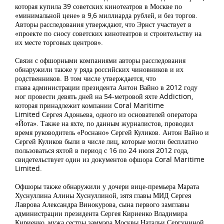
которая купила 39 советских кинотеатров в Москве по
«минимальной цене» в 9,6 миллиарда рублей, и без торгов.
Авторы расследования утверждают, что Эрнст участвует в
«проекте по сносу советских кинотеатров и строительству на
их месте торговых центров».
Связи с офшорными компаниями авторы расследования
обнаружили также у ряда российских чиновников и их
родственников. В том числе утверждается, что
глава администрации президента Антон Вайно в 2012 году
мог провести девять дней на 54-метровой яхте Addiction,
которая принадлежит компании Coral Maritime
Limited Сергея Адоньева, одного из основателей оператора
«Йота». Также на яхте, по данным журналистов, проводил
время руководитель «Роснано» Сергей Куликов. Антон Вайно и
Сергей Куликов были в числе лиц, которые могли бесплатно
пользоваться яхтой в период с 16 по 24 июля 2012 года,
свидетельствует один из документов офшора Coral Maritime
Limited.
Офшоры также обнаружили у дочери вице-премьера Марата
Хуснуллина Алины Хуснуллиной, зятя главы МИД Сергея
Лаврова Александра Винокурова, сына первого замглавы
администрации президента Сергея Кириенко Владимира
Кириенко, мужа сестры заммэра Москвы Натальи Сергуниной