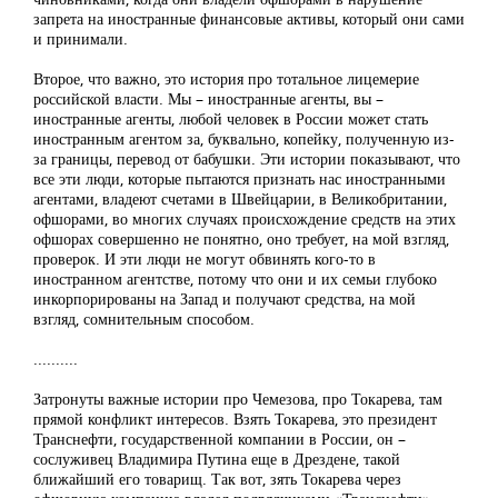
запрета на иностранные финансовые активы, который они сами
и принимали.
Второе, что важно, это история про тотальное лицемерие
российской власти. Мы – иностранные агенты, вы –
иностранные агенты, любой человек в России может стать
иностранным агентом за, буквально, копейку, полученную из-
за границы, перевод от бабушки. Эти истории показывают, что
все эти люди, которые пытаются признать нас иностранными
агентами, владеют счетами в Швейцарии, в Великобритании,
офшорами, во многих случаях происхождение средств на этих
офшорах совершенно не понятно, оно требует, на мой взгляд,
проверок. И эти люди не могут обвинять кого-то в
иностранном агентстве, потому что они и их семьи глубоко
инкорпорированы на Запад и получают средства, на мой
взгляд, сомнительным способом.
..........
Затронуты важные истории про Чемезова, про Токарева, там
прямой конфликт интересов. Взять Токарева, это президент
Транснефти, государственной компании в России, он –
сослуживец Владимира Путина еще в Дрездене, такой
ближайший его товарищ. Так вот, зять Токарева через