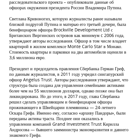
расследовательского проекта – опубликовали данные об
офшорах окружения президента России Владимира Путина.
Светлана Кривоногих, которую журналисты ранее называли
близкой подругой Путина и матерью его третьей дочери, была
бенефициаром офшора Brockville Development Ltd с
Британских Виргинских островов как минимум c 2006 года,
утверждают авторы исследования. Офшор в том числе владеет
квартирой в жилом комплексе Monte Carlo Star в Монако.
Стоимость квартиры и парковки на два автомобиля оценили в
3,6 миллиона евро.
Президент и председатель правления Сбербанка Герман Греф,
по данным журналистов, в 2011 году учредил сингапурский
офшор Angelus Trust. Авторы расследования утверждают, что
структура была создана для управления семейными активами
более чем на 55 миллионов долларов, однако позже она был
ликвидирована. Но до этого, в 2017 году, глава Сбербанка
решил сделать управляющим и бенефициаром офшора
проживающего в Швейцарии племянника — 24-летнего
Оскара Грефа. Именно ему, согласно «архиву Пандоры», были
переданы активы траста. Позднее они оказались в
управлении компаний Grand Investment Trust Кирилла
Андросова — бывшего замминистра экономразвития и давнего
знакомого Грефа.