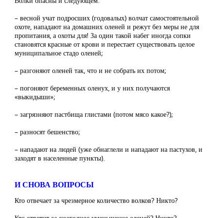
Волки опасны и следующем:
– весной учат подросших (годовалых) волчат самостоятельной
охоте, нападают на домашних оленей и режут без меры не для
пропитания, а охоты для! За один такой набег иногда сопки
становятся красные от крови и перестает существовать целое
муниципальное стадо оленей;
– разгоняют оленей так, что и не собрать их потом;
– погоняют беременных оленух, и у них получаются
«выкидыши»;
– загрязняют пастбища глистами (потом мясо какое?);
– разносят бешенство;
– нападают на людей (уже обнаглели и нападают на пастухов, и
заходят в населенные пункты).
И СНОВА ВОПРОСЫ
Кто отвечает за чрезмерное количество волков? Никто?
Кто ответит за ежегодное уменьшение оленей? Никто?