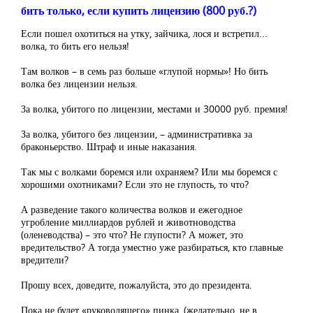
бить только, если купить лицензию (800 руб.?)
Если пошел охотиться на утку, зайчика, лося и встретил...
волка, то бить его нельзя!
Там волков – в семь раз больше «глупой нормы»! Но бить
волка без лицензии нельзя.
За волка, убитого по лицензии, местами и 30000 руб. премия!
За волка, убитого без лицензии, – административка за
браконьерство. Штраф и иные наказания.
Так мы с волками боремся или охраняем? Или мы боремся с
хорошими охотниками? Если это не глупость, то что?
А разведение такого количества волков и ежегодное
угробление миллиардов рублей и животноводства
(оленеводства) – это что? Не глупости? А может, это
вредительство? А тогда уместно уже разбираться, кто главные
вредители?
Прошу всех, доведите, пожалуйста, это до президента.
Пока не будет «руководящего» пинка, (желательно, не в