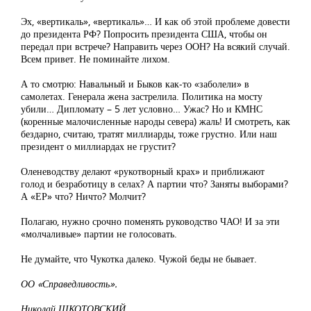
Эх, «вертикаль», «вертикаль»… И как об этой проблеме довести
до президента РФ? Попросить президента США, чтобы он
передал при встрече? Направить через ООН? На всякий случай.
Всем привет. Не поминайте лихом.
А то смотрю: Навальный и Быков как-то «заболели» в
самолетах. Генерала жена застрелила. Политика на мосту
убили… Дипломату – 5 лет условно… Ужас? Но и КМНС
(коренные малочисленные народы севера) жаль! И смотреть, как
бездарно, считаю, тратят миллиарды, тоже грустно. Или наш
президент о миллиардах не грустит?
Оленеводству делают «рукотворный крах» и приближают
голод и безработицу в селах? А партии что? Заняты выборами?
А «ЕР» что? Ничто? Молчит?
Полагаю, нужно срочно поменять руководство ЧАО! И за эти
«молчаливые» партии не голосовать.
Не думайте, что Чукотка далеко. Чужой беды не бывает.
ОО «Справедливость».
Николай ШКОТОВСКИЙ.