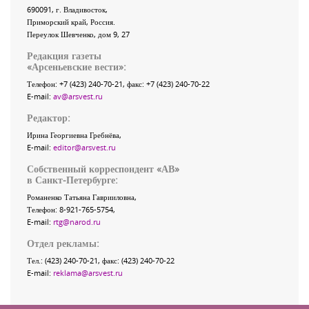
690091
, г.
Владивосток
,
Приморский край
,
Россия
.
Переулок Шевченко
, дом 9, 27
Редакция газеты
«
Арсеньевские вести
»:
Телефон:
+7 (423) 240-70-21
, факс:
+7 (423) 240-70-22
E-mail:
av@arsvest.ru
Редактор:
Ирина Георгиевна Гребнёва,
E-mail:
editor@arsvest.ru
Собственный корреспондент «АВ»
в Санкт-Петербурге:
Романенко Татьяна Гаврииловна,
Телефон: 8-921-765-5754,
E-mail:
rtg@narod.ru
Отдел рекламы:
Тел.: (423) 240-70-21, факс: (423) 240-70-22
E-mail:
reklama@arsvest.ru