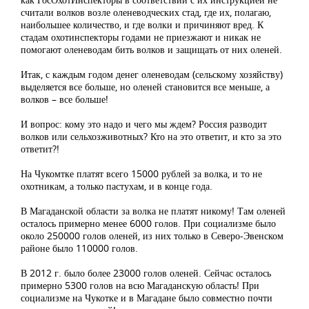
считали волков возле оленеводческих стад, где их, полагаю,
наибольшее количество, и где волки и причиняют вред. К
стадам охотинспекторы годами не приезжают и никак не
помогают оленеводам бить волков и защищать от них оленей.
Итак, с каждым годом денег оленеводам (сельскому хозяйству)
выделяется все больше, но оленей становится все меньше, а
волков – все больше!
И вопрос: кому это надо и чего мы ждем? Россия разводит
волков или сельхозживотных? Кто на это ответит, и кто за это
ответит?!
На Чукомтке платят всего 15000 рублей за волка, и то не
охотникам, а только пастухам, и в конце года.
В Магаданской области за волка не платят никому! Там оленей
осталось примерно менее 6000 голов. При социализме было
около 250000 голов оленей, из них только в Северо-Эвенском
районе было 110000 голов.
В 2012 г. было более 23000 голов оленей. Сейчас осталось
примерно 5300 голов на всю Магаданскую область! При
социализме на Чукотке и в Магадане было совместно почти