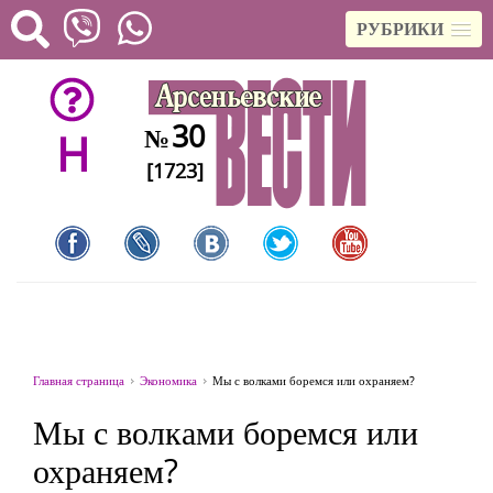
РУБРИКИ
30
№
H
[1723]
Главная страница
Экономика
Мы с волками боремся или охраняем?
Мы с волками боремся или
охраняем?