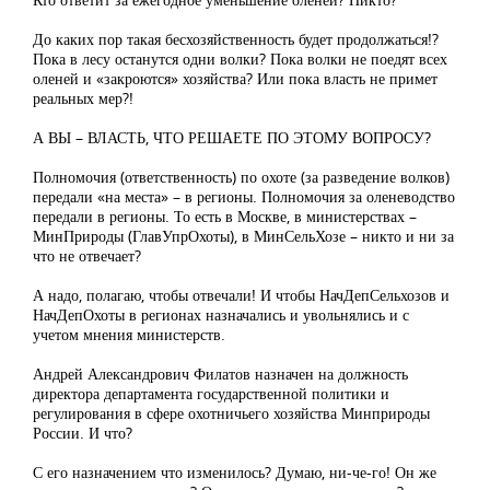
До каких пор такая бесхозяйственность будет продолжаться!?
Пока в лесу останутся одни волки? Пока волки не поедят всех
оленей и «закроются» хозяйства? Или пока власть не примет
реальных мер?!
А ВЫ – ВЛАСТЬ, ЧТО РЕШАЕТЕ ПО ЭТОМУ ВОПРОСУ?
Полномочия (ответственность) по охоте (за разведение волков)
передали «на места» – в регионы. Полномочия за оленеводство
передали в регионы. То есть в Москве, в министерствах –
МинПрироды (ГлавУпрОхоты), в МинСельХозе – никто и ни за
что не отвечает?
А надо, полагаю, чтобы отвечали! И чтобы НачДепСельхозов и
НачДепОхоты в регионах назначались и увольнялись и с
учетом мнения министерств.
Андрей Александрович Филатов назначен на должность
директора департамента государственной политики и
регулирования в сфере охотничьего хозяйства Минприроды
России. И что?
С его назначением что изменилось? Думаю, ни-че-го! Он же