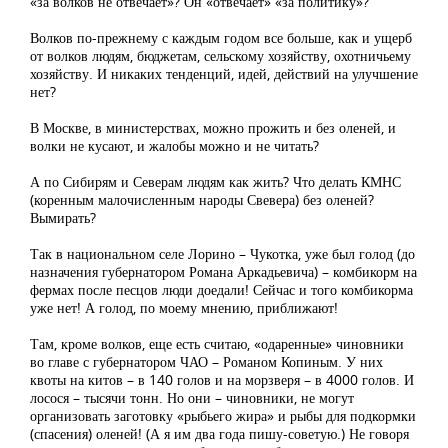
«за волков не отвечает»? Он «отвечает» «за политику»?
Волков по-прежнему с каждым годом все больше, как и ущерб
от волков людям, бюджетам, сельскому хозяйству, охотничьему
хозяйству. И никаких тенденций, идей, действий на улучшение
нет?
В Москве, в министерствах, можно прожить и без оленей, и
волки не кусают, и жалобы можно и не читать?
А по Сибирям и Северам людям как жить? Что делать КМНС
(коренным малочисленным народы Свевера) без оленей?
Вымирать?
Так в национальном селе Лорино – Чукотка, уже был голод (до
назначения губернатором Романа Аркадьевича) – комбикорм на
фермах после песцов люди доедали! Сейчас и того комбикорма
уже нет! А голод, по моему мнению, приближают!
Там, кроме волков, еще есть считаю, «одаренные» чиновники
во главе с губернатором ЧАО – Романом Копиным. У них
квоты на китов – в 140 голов и на морзверя – в 4000 голов. И
лосося – тысячи тонн. Но они – чиновники, не могут
организовать заготовку «рыбьего жира» и рыбы для подкормки
(спасения) оленей! (А я им два года пишу-советую.) Не говоря