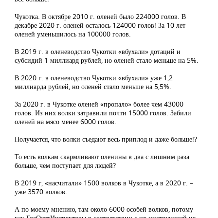
Чукотка. В октябре 2010 г. оленей было 224000 голов. В
декабре 2020 г. оленей осталось 124000 голов! За 10 лет
оленей уменьшилось на 100000 голов.
В 2019 г. в оленеводство Чукотки «вбухали» дотаций и
субсидий 1 миллиард рублей, но оленей стало меньше на 5%.
В 2020 г. в оленеводство Чукотки «вбухали» уже 1,2
миллиарда рублей, но оленей стало меньше на 5,5%.
За 2020 г. в Чукотке оленей «пропало» более чем 43000
голов. Из них волки затравили почти 15000 голов. Забили
оленей на мясо менее 6000 голов.
Получается, что волки съедают весь приплод и даже больше!?
То есть волкам скармливают оленины в два с лишним раза
больше, чем поступает для людей?
В 2019 г, «насчитали» 1500 волков в Чукотке, а в 2020 г. –
уже 3570 волков.
А по моему мнению, там около 6000 особей волков, потому
как ГосОхотИнспекторы в соответствии с их инструкцией не