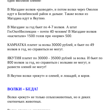
один миллион оленей!
В Магадане волков «разводят», и потом волки через Омолон
идут в Билибинский район и дальше. Также волки из
Магадана идут в Якутию.
В Магадане за год бьют по 4-7 волков. А штат
ГосОхотИнспекции – почти 40 человек! В Магадане волков
«насчитали» 1500 голов при «норме» 500.
КАМЧАТКА платит за волка 30000 рублей, и бьют по 49
волков в год, но справиться не могут.
ЯКУТИЯ платит по 30000 - 35000 рублей за волка. И бьют по
800 волков за год, но справиться с волками не могут, и
развести оленей не могут!
В Якутии волки «режут» и оленей, и лошадей, и коров.
ВОЛКИ – БЕДА!
Волки «режут» не только сельхозживотных, но и диких
охотничьих животных.