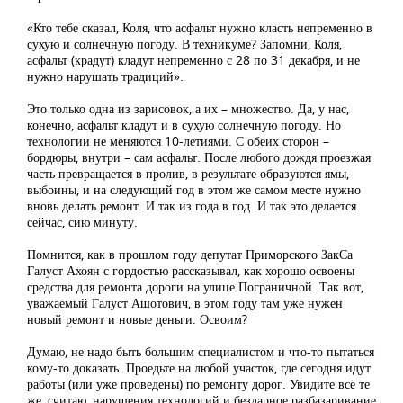
«Кто тебе сказал, Коля, что асфальт нужно класть непременно в
сухую и солнечную погоду. В техникуме? Запомни, Коля,
асфальт (крадут) кладут непременно с 28 по 31 декабря, и не
нужно нарушать традиций».
Это только одна из зарисовок, а их – множество. Да, у нас,
конечно, асфальт кладут и в сухую солнечную погоду. Но
технологии не меняются 10-летиями. С обеих сторон –
бордюры, внутри – сам асфальт. После любого дождя проезжая
часть превращается в пролив, в результате образуются ямы,
выбоины, и на следующий год в этом же самом месте нужно
вновь делать ремонт. И так из года в год. И так это делается
сейчас, сию минуту.
Помнится, как в прошлом году депутат Приморского ЗакСа
Галуст Ахоян с гордостью рассказывал, как хорошо освоены
средства для ремонта дороги на улице Пограничной. Так вот,
уважаемый Галуст Ашотович, в этом году там уже нужен
новый ремонт и новые деньги. Освоим?
Думаю, не надо быть большим специалистом и что-то пытаться
кому-то доказать. Проедьте на любой участок, где сегодня идут
работы (или уже проведены) по ремонту дорог. Увидите всё те
же, считаю, нарушения технологий и бездарное разбазаривание