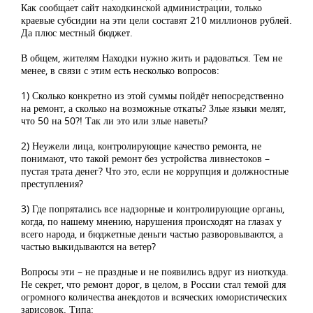
Как сообщает сайт находкинской администрации, только
краевые субсидии на эти цели составят 210 миллионов рублей.
Да плюс местный бюджет.
В общем, жителям Находки нужно жить и радоваться. Тем не
менее, в связи с этим есть несколько вопросов:
1) Сколько конкретно из этой суммы пойдёт непосредственно
на ремонт, а сколько на возможные откаты? Злые языки мелят,
что 50 на 50?! Так ли это или злые наветы?
2) Неужели лица, контролирующие качество ремонта, не
понимают, что такой ремонт без устройства ливнестоков –
пустая трата денег? Что это, если не коррупция и должностные
преступления?
3) Где попрятались все надзорные и контролирующие органы,
когда, по нашему мнению, нарушения происходят на глазах у
всего народа, и бюджетные деньги частью разворовываются, а
частью выкидываются на ветер?
Вопросы эти – не праздные и не появились вдруг из ниоткуда.
Не секрет, что ремонт дорог, в целом, в России стал темой для
огромного количества анекдотов и всяческих юмористических
зарисовок. Типа: