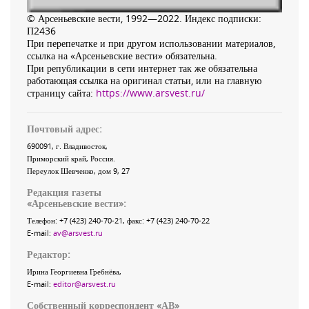
© Арсеньевские вести, 1992—2022. Индекс подписки:
П2436
При перепечатке и при другом использовании материалов,
ссылка на «Арсеньевские вести» обязательна.
При републикации в сети интернет так же обязательна
работающая ссылка на оригинал статьи, или на главную
страницу сайта:
https://www.arsvest.ru/
Почтовый адрес:
690091
, г.
Владивосток
,
Приморский край
,
Россия
.
Переулок Шевченко
, дом 9, 27
Редакция газеты
«
Арсеньевские вести
»:
Телефон:
+7 (423) 240-70-21
, факс:
+7 (423) 240-70-22
E-mail:
av@arsvest.ru
Редактор:
Ирина Георгиевна Гребнёва,
E-mail:
editor@arsvest.ru
Собственный корреспондент «АВ»