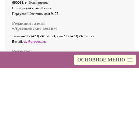
690091
, г.
Владивосток
,
Приморский край
,
Россия
.
Переулок Шевченко
, дом 9, 27
Редакция газеты
«
Арсеньевские вести
»:
Телефон:
+7 (423) 240-70-21
, факс:
+7 (423) 240-70-22
E-mail:
av@arsvest.ru
Редактор:
ОСНОВНОЕ МЕНЮ
Ирина Георгиевна Гребнёва,
E-mail:
editor@arsvest.ru
Собственный корреспондент «АВ»
в Санкт-Петербурге:
Романенко Татьяна Гаврииловна,
Телефон: 8-921-765-5754,
E-mail:
rtg@narod.ru
Отдел рекламы:
Тел.: (423) 240-70-21, факс: (423) 240-70-22
E-mail:
reklama@arsvest.ru