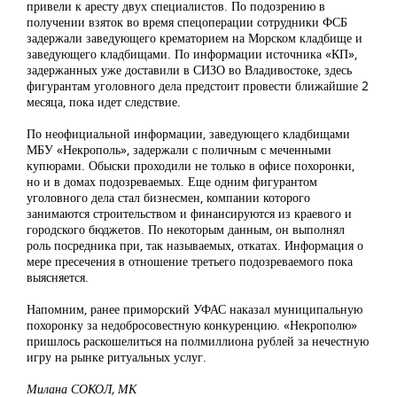
привели к аресту двух специалистов. По подозрению в
получении взяток во время спецоперации сотрудники ФСБ
задержали заведующего крематорием на Морском кладбище и
заведующего кладбищами. По информации источника «КП»,
задержанных уже доставили в СИЗО во Владивостоке, здесь
фигурантам уголовного дела предстоит провести ближайшие 2
месяца, пока идет следствие.
По неофициальной информации, заведующего кладбищами
МБУ «Некрополь», задержали с поличным с меченными
купюрами. Обыски проходили не только в офисе похоронки,
но и в домах подозреваемых. Еще одним фигурантом
уголовного дела стал бизнесмен, компании которого
занимаются строительством и финансируются из краевого и
городского бюджетов. По некоторым данным, он выполнял
роль посредника при, так называемых, откатах. Информация о
мере пресечения в отношение третьего подозреваемого пока
выясняется.
Напомним, ранее приморский УФАС наказал муниципальную
похоронку за недобросовестную конкуренцию. «Некрополю»
пришлось раскошелиться на полмиллиона рублей за нечестную
игру на рынке ритуальных услуг.
Милана СОКОЛ, МК