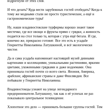
вздрогнули от этих слов.
И что делать? Куда вести зарубежных гостей отобедать? Когда к
тому же модными стали не просто туристические, а ещё и
гастрономические туры!
Ну, наши владивостокские турфирмы хорошо знают такое
местечко, где все овощи и фрукты прямо с грядки, а живность
подается на стол только та, которая с утра ещё бегала. И где,
конечно же, прекрасно готовят. Все это есть в усадьбе
Генриетты Николаевны Латушкиной, и всё экологически
чистое.
Да и сама усадьба напоминает настоящий музей дивными
картинами и коллекциями, уникальными растениями, яркими
цветами, ухоженными грядками и даже водоемами. Она
принимала гостей почти со всего света. Япония, Америка,
арабские, африканские страны и даже Финляндия. Все
побывали у Генриетты Николаевны.
Владивостокцы узнают на улице легендарного
предпринимателя Латушкину, так как о её успехах не раз
показывало центральное телевидение.
Хлопотное это дело — принимать большие группы гостей. Тем