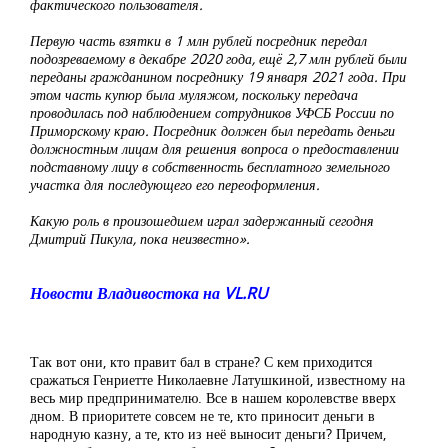
фактического пользователя.
Первую часть взятки в 1 млн рублей посредник передал
подозреваемому в декабре 2020 года, ещё 2,7 млн рублей были
переданы гражданином посреднику 19 января 2021 года. При
этом часть купюр была муляжом, поскольку передача
проводилась под наблюдением сотрудников УФСБ России по
Приморскому краю. Посредник должен был передать деньги
должностным лицам для решения вопроса о предоставлении
подставному лицу в собственность бесплатного земельного
участка для последующего его переоформления.
Какую роль в произошедшем играл задержанный сегодня
Дмитрий Пикула, пока неизвестно».
Новости Владивостока на VL.RU
Так вот они, кто правит бал в стране? С кем приходится
сражаться Генриетте Николаевне Латушкиной, известному на
весь мир предпринимателю. Все в нашем королевстве вверх
дном. В приоритете совсем не те, кто приносит деньги в
народную казну, а те, кто из неё выносит деньги? Причем,