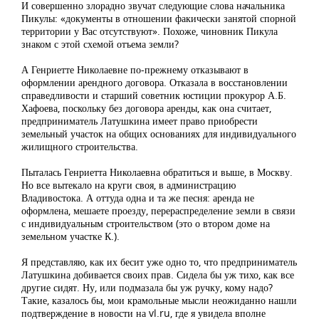
И совершенно злорадно звучат следующие слова начальника
Пикулы: «документы в отношении факически занятой спорной
территории у Вас отсутствуют». Похоже, чиновник Пикула
знаком с этой схемой отъема земли?
А Генриетте Николаевне по-прежнему отказывают в
оформлении арендного договора. Отказала в восстановлении
справедливости и старший советник юстиции прокурор А.Б.
Хафоева, поскольку без договора аренды, как она считает,
предприниматель Латушкина имеет право приобрести
земельный участок на общих основаниях для индивидуального
жилищного строительства.
Пыталась Генриетта Николаевна обратиться и выше, в Москву.
Но все вытекало на круги своя, в администрацию
Владивостока. А оттуда одна и та же песня: аренда не
оформлена, мешаете проезду, перераспределение земли в связи
с индивидуальным строительством (это о втором доме на
земельном участке К.).
Я представляю, как их бесит уже одно то, что предприниматель
Латушкина добивается своих прав. Сидела бы уж тихо, как все
другие сидят. Ну, или подмазала бы уж ручку, кому надо?
Такие, казалось бы, мои крамольные мысли неожиданно нашли
подтверждение в новости на vl.ru, где я увидела вполне