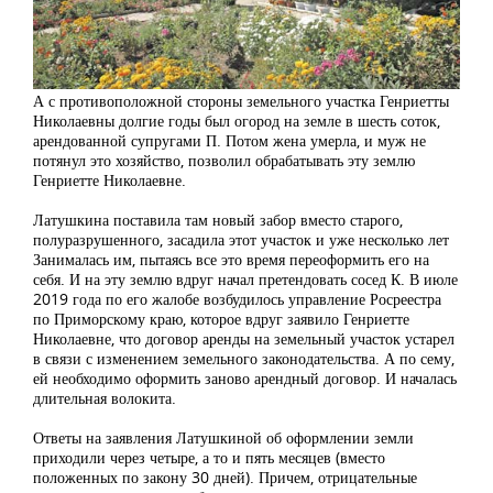
А с противоположной стороны земельного участка Генриетты
Николаевны долгие годы был огород на земле в шесть соток,
арендованной супругами П. Потом жена умерла, и муж не
потянул это хозяйство, позволил обрабатывать эту землю
Генриетте Николаевне.
Латушкина поставила там новый забор вместо старого,
полуразрушенного, засадила этот участок и уже несколько лет
Занималась им, пытаясь все это время переоформить его на
себя. И на эту землю вдруг начал претендовать сосед К. В июле
2019 года по его жалобе возбудилось управление Росреестра
по Приморскому краю, которое вдруг заявило Генриетте
Николаевне, что договор аренды на земельный участок устарел
в связи с изменением земельного законодательства. А по сему,
ей необходимо оформить заново арендный договор. И началась
длительная волокита.
Ответы на заявления Латушкиной об оформлении земли
приходили через четыре, а то и пять месяцев (вместо
положенных по закону 30 дней). Причем, отрицательные