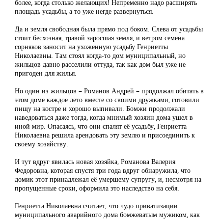
более, когда столько желающих! Непременно надо расширять
площадь усадьбы, а то уже негде развернуться.
Да и земля свободная была прямо под боком. Слева от усадьбы
стоит бесхозная, травой заросшая земля, и ветром семена
сорняков заносит на ухоженную усадьбу Генриетты
Николаевны. Там стоял когда-то дом муниципальный, но
жильцов давно расселили оттуда, так как дом был уже не
пригоден для жилья.
Но один из жильцов – Романов Андрей – продолжал обитать в
этом доме каждое лето вместе со своими дружками, готовили
пищу на костре и хорошо выпивали. Бомжи продолжали
наведоваться даже тогда, когда мнимый хозяин дома ушел в
иной мир. Опасаясь, что они спалят её усадьбу, Генриетта
Николаевна решила арендовать эту землю и присоединить к
своему хозяйству.
И тут вдруг явилась новая хозяйка, Романова Валерия
Федоровна, которая спустя три года вдруг обнаружила, что
домик этот принадлежал её умершему супругу, и, несмотря на
пропущенные сроки, оформила это наследство на себя.
Генриетта Николаевна считает, что чудо приватизации
муниципального аварийного дома бомжеватым мужиком, как