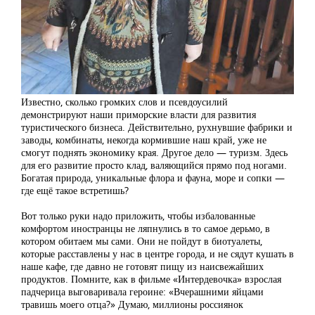
Известно, сколько громких слов и псевдоусилий
демонстрируют наши приморские власти для развития
туристического бизнеса. Действительно, рухнувшие фабрики и
заводы, комбинаты, некогда кормившие наш край, уже не
смогут поднять экономику края. Другое дело — туризм. Здесь
для его развитие просто клад, валяющийся прямо под ногами.
Богатая природа, уникальные флора и фауна, море и сопки —
где ещё такое встретишь?
Вот только руки надо приложить, чтобы избалованные
комфортом иностранцы не ляпнулись в то самое дерьмо, в
котором обитаем мы сами. Они не пойдут в биотуалеты,
которые расставлены у нас в центре города, и не сядут кушать в
наше кафе, где давно не готовят пищу из наисвежайших
продуктов. Помните, как в фильме «Интердевочка» взрослая
падчерица выговаривала героине: «Вчерашними яйцами
травишь моего отца?» Думаю, миллионы россиянок