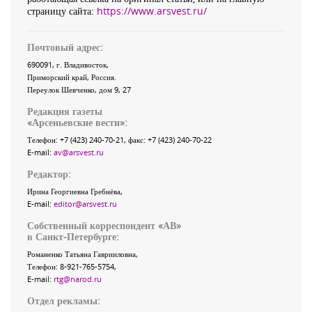
страницу сайта:
https://www.arsvest.ru/
Почтовый адрес:
690091
, г.
Владивосток
,
Приморский край
,
Россия
.
Переулок Шевченко
, дом 9, 27
Редакция газеты
«
Арсеньевские вести
»:
Телефон:
+7 (423) 240-70-21
, факс:
+7 (423) 240-70-22
E-mail:
av@arsvest.ru
Редактор:
Ирина Георгиевна Гребнёва,
E-mail:
editor@arsvest.ru
Собственный корреспондент «АВ»
в Санкт-Петербурге:
Романенко Татьяна Гаврииловна,
Телефон: 8-921-765-5754,
E-mail:
rtg@narod.ru
Отдел рекламы: