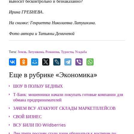
выносит бесконтрольно и безнаказанно?
Ирина ГРЕБНЕВА.
На снимке: Генриетта Николаевна Латушкина.
Фото автора и Татьяны Демичевой
Теги:
Земля
,
Латушкина
,
Романова
,
Туристы
,
Усадьба
Еще в рубрике «Экономика»
ШОУ В ПОЛЬЗУ БЕДНЫХ
Т-Банк: мошенники начали покупать готовые компании для
обмана предпринимателей
ЗАЧЕМ ВСУ АТАКУЮТ СКЛАДЫ МАРКЕТПЛЕЙСОВ
СВОЙ БИЗНЕС
ВСУ БИЛИ ПО Wildberries
Две трети россиян стали чаще обращаться к мастерам по