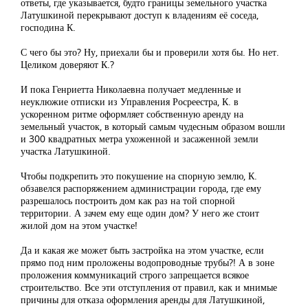
ответы, где указывается, будто границы земельного участка
Латушкиной перекрывают доступ к владениям её соседа,
господина К.
С чего бы это? Ну, приехали бы и проверили хотя бы. Но нет.
Целиком доверяют К.?
И пока Генриетта Николаевна получает медленные и
неуклюжие отписки из Управления Росреестра, К. в
ускоренном ритме оформляет собственную аренду на
земельный участок, в который самым чудесным образом вошли
и 300 квадратных метра ухоженной и засаженной земли
участка Латушкиной.
Чтобы подкрепить это покушение на спорную землю, К.
обзавелся распоряжением администрации города, где ему
разрешалось построить дом как раз на той спорной
территории. А зачем ему еще один дом? У него же стоит
жилой дом на этом участке!
Да и какая же может быть застройка на этом участке, если
прямо под ним проложены водопроводные трубы?! А в зоне
проложения коммуникаций строго запрещается всякое
строительство. Все эти отступления от правил, как и мнимые
причины для отказа оформления аренды для Латушкиной,