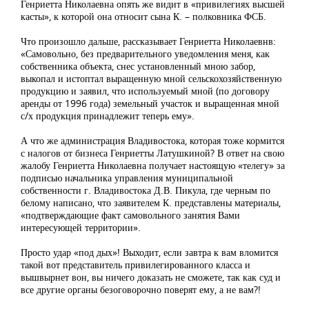
Генриетта Николаевна опять же видит в «привилегиях высшей
касты», к которой она относит сына К. – полковника ФСБ.
Что произошло дальше, рассказывает Генриетта Николаевнв:
«Самовольно, без предварительного уведомления меня, как
собственника объекта, снес установленный мною забор,
выкопал и истоптал выращенную мной сельскохозяйственную
продукцию и заявил, что используемый мной (по договору
аренды от 1996 года) земельный участок и выращенная мной
с/х продукция принадлежит теперь ему».
А что же администрация Владивостока, которая тоже кормится
с налогов от бизнеса Генриетты Латушкиной? В ответ на свою
жалобу Генриетта Николаевна получает настоящую «телегу» за
подписью начальника управления муниципальной
собственности г. Владивостока Д.В. Пикула, где черным по
белому написано, что заявителем К. представлены материалы,
«подтверждающие факт самовольного занятия Вами
интересующей территории».
Просто удар «под дых»! Выходит, если завтра к вам вломится
такой вот представитель привилегированного класса и
вышвырнет вон, вы ничего доказать не сможете, так как суд и
все другие органы безоговорочно поверят ему, а не вам?!