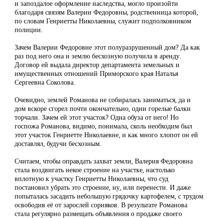
и запоздалое оформление наследства, могло произойти
благодаря связям Валерии Федоровны, родственница которой,
по словам Генриетты Николаевны, служит подполковником
полиции.
Зачем Валерии Федоровне этот полуразрушенный дом? Да как
раз под него она и землю бесхозную получила в аренду.
Договор ей выдала директор департамента земельных и
имущественных отношений Приморского края Наталья
Сергеевна Соколова.
Очевидно, землей Романова не собиралась заниматься, да и
дом вскоре сгорел почти окончательно, одни горелые балки
торчали. Зачем ей этот участок? Одна обуза от него! Но
госпожа Романова, видимо, понимала, сколь необходим был
этот участок Генриетте Николаевне, и как много хлопот он ей
доставлял, будучи бесхозным.
Считаем, чтобы оправдать захват земли, Валерия Федоровна
стала воздвигать некое строение на участке, настолько
вплотную к участку Генриетты Николаевны, что суд
постановил убрать это строение, ну, или перенести. И даже
попыталась засадить небольшую грядочку картофелем, с трудом
освободив её от зарослей сорняков. В результате Романова
стала регулярно размещать объявления о продаже своего